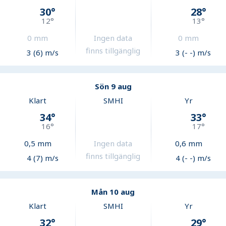
30
°
28
°
12
°
13
°
0
mm
Ingen data
0
mm
finns tillgänglig
3 (6) m/s
3 (- -) m/s
Sön 9 aug
Klart
SMHI
Yr
34
°
33
°
16
°
17
°
0,5
mm
Ingen data
0,6
mm
finns tillgänglig
4 (7) m/s
4 (- -) m/s
Mån 10 aug
Klart
SMHI
Yr
32
°
29
°