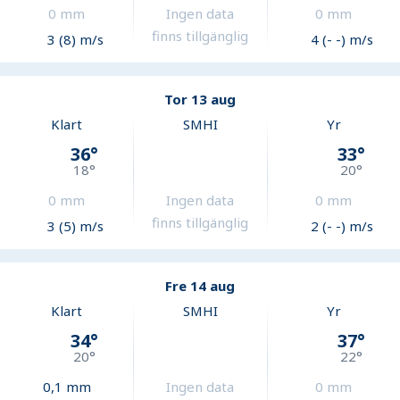
0
mm
Ingen data
0
mm
finns tillgänglig
3 (8) m/s
4 (- -) m/s
Tor 13 aug
Klart
SMHI
Yr
36
°
33
°
18
°
20
°
0
mm
Ingen data
0
mm
finns tillgänglig
3 (5) m/s
2 (- -) m/s
Fre 14 aug
Klart
SMHI
Yr
34
°
37
°
20
°
22
°
0,1
mm
Ingen data
0
mm