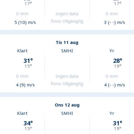
17
°
17
°
0
mm
Ingen data
0
mm
finns tillgänglig
5 (10) m/s
3 (- -) m/s
Tis 11 aug
Klart
SMHI
Yr
31
°
28
°
15
°
19
°
0
mm
Ingen data
0
mm
finns tillgänglig
4 (9) m/s
4 (- -) m/s
Ons 12 aug
Klart
SMHI
Yr
34
°
31
°
15
°
19
°