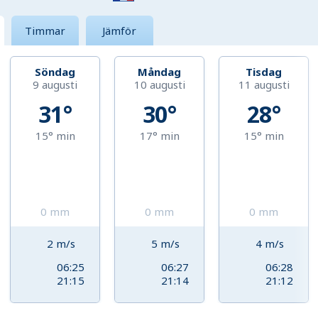
Timmar
Jämför
Söndag
Måndag
Tisdag
9 augusti
10 augusti
11 augusti
31°
30°
28°
15°
min
17°
min
15°
min
0
mm
0
mm
0
mm
2
m/s
5
m/s
4
m/s
06:25
06:27
06:28
21:15
21:14
21:12