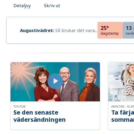
Detaljvy
Skriv ut
25°
13
Augustivädret:
Så brukar det vara...
dagstemp
ned
TV4 PLAY
ANNONS - SCA
Se den senaste
Ta färja
vädersändningen
somma