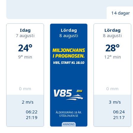
14 dagar
Idag
Lördag
Lördag
7 augusti
8 augusti
8 augusti
24°
28°
9°
min
12°
min
0
mm
0
mm
2
m/s
3
m/s
06:22
06:24
21:19
21:17