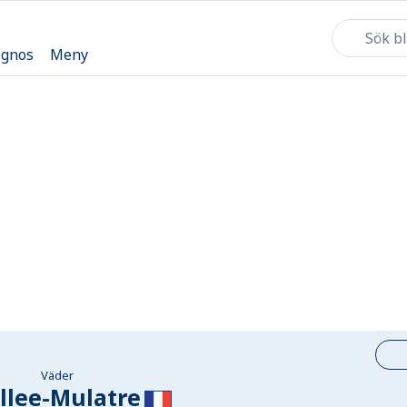
ognos
Meny
Väder
llee-Mulatre