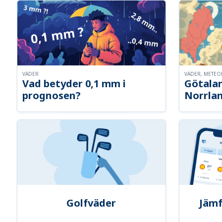
VÄDER
VÄDER, METE
Vad betyder 0,1 mm i
Götalan
prognosen?
Norrla
Golfväder
Jämf