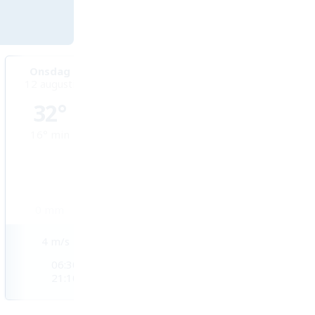
Onsdag
Torsdag
Fredag
12 augusti
13 augusti
14 augusti
32°
34°
32°
16°
min
18°
min
18°
min
0
mm
0
mm
1,7
mm
4
m/s
3
m/s
4
m/s
06:30
06:31
06:33
21:10
21:08
21:06