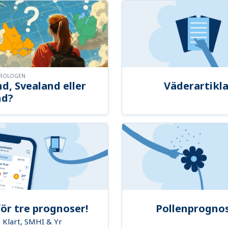
OROLOGEN
d, Svealand eller
Väderartikla
nd?
ör tre prognoser!
Pollenprogno
Klart, SMHI & Yr