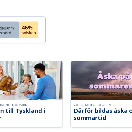
46%
dagar m.
erbörd
solsken
NDLINES DANMARK
VÄDER, METEOROLOGEN
n till Tyskland i
Därför bildas åska 
r
sommartid