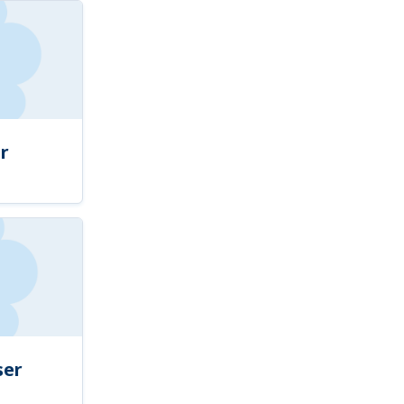
r
ser