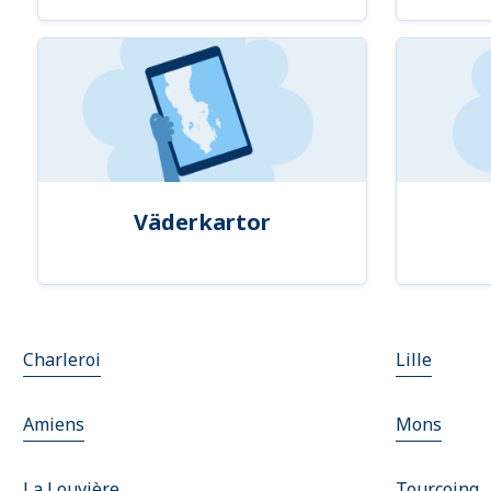
Väderkartor
Charleroi
Lille
Amiens
Mons
La Louvière
Tourcoing