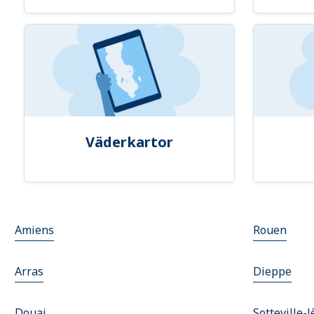
Väderkartor
Amiens
Rouen
Arras
Dieppe
Douai
Sotteville-