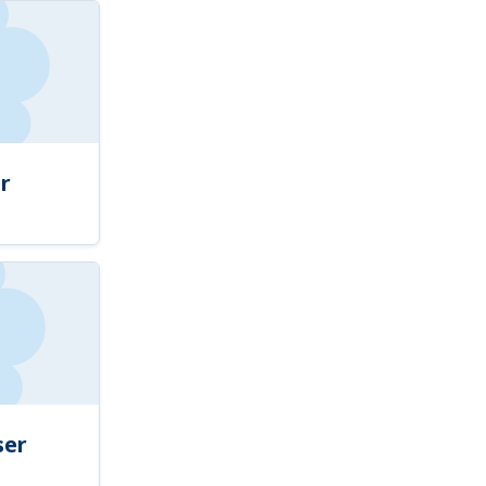
r
ser