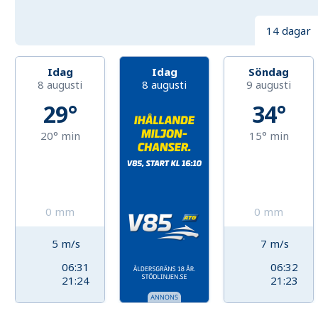
14 dagar
Idag
Idag
Söndag
8 augusti
8 augusti
9 augusti
29°
34°
20°
min
15°
min
0
mm
0
mm
5
m/s
7
m/s
06:31
06:32
21:24
21:23