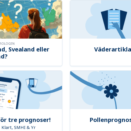
OROLOGEN
d, Svealand eller
Väderartikla
nd?
ör tre prognoser!
Pollenprogno
Klart, SMHI & Yr