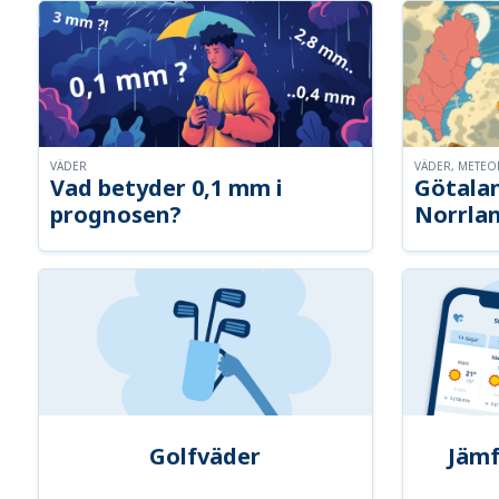
VÄDER
VÄDER, METE
Vad betyder 0,1 mm i
Götalan
prognosen?
Norrla
Golfväder
Jämf