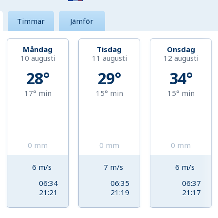
Timmar
Jämför
Måndag
Tisdag
Onsdag
10 augusti
11 augusti
12 augusti
28°
29°
34°
17°
min
15°
min
15°
min
0
mm
0
mm
0
mm
6
m/s
7
m/s
6
m/s
06:34
06:35
06:37
21:21
21:19
21:17