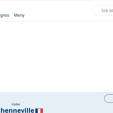
ognos
Meny
Väder
henneville