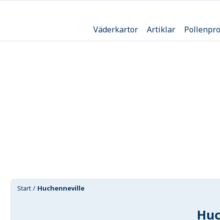
Väderkartor
Artiklar
Pollenpr
Start
Huchenneville
Huc