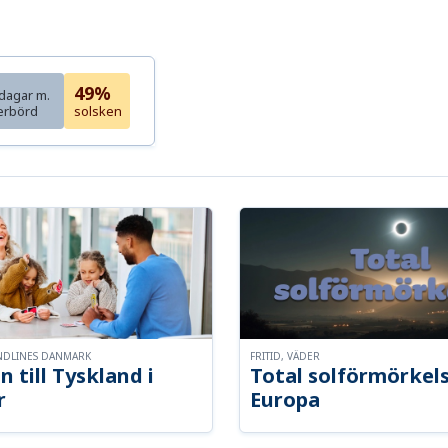
49%
dagar m.
erbörd
solsken
NDLINES DANMARK
FRITID, VÄDER
n till Tyskland i
Total solförmörkel
r
Europa