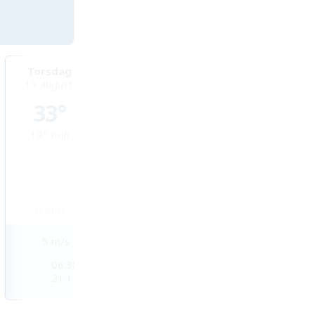
Torsdag
Fredag
Lördag
13 augusti
14 augusti
15 augusti
33°
31°
28°
19°
min
19°
min
17°
min
0
mm
0,1
mm
3,7
mm
5
m/s
4
m/s
4
m/s
06:38
06:40
06:41
21:15
21:14
21:12