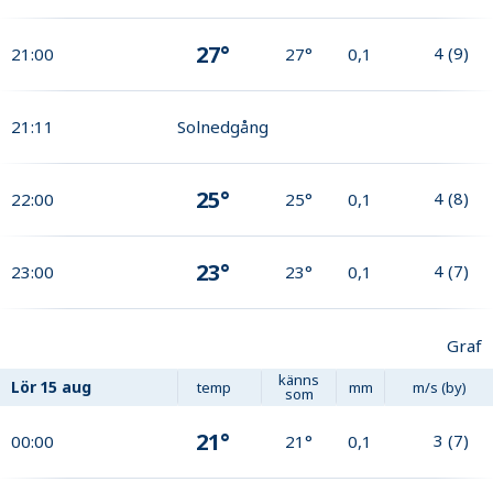
27°
4
(
9
)
21:00
27°
0,1
21:11
Solnedgång
25°
4
(
8
)
22:00
25°
0,1
23°
4
(
7
)
23:00
23°
0,1
Graf
känns
Lör
15 aug
temp
mm
m/s (by)
som
21°
3
(
7
)
00:00
21°
0,1