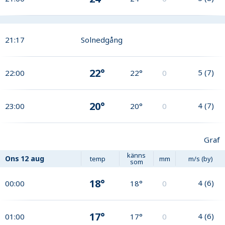
21:17
Solnedgång
22°
5
(
7
)
22:00
22°
0
20°
4
(
7
)
23:00
20°
0
Graf
känns
Ons
12 aug
temp
mm
m/s (by)
som
18°
4
(
6
)
00:00
18°
0
17°
4
(
6
)
01:00
17°
0