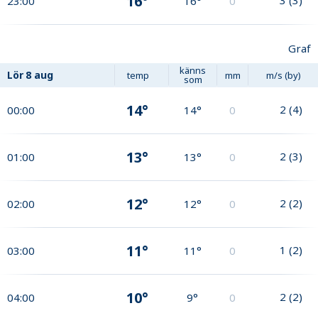
16°
23:00
16°
0
Graf
känns
Lör
8 aug
temp
mm
m/s (by)
som
14°
2
(
4
)
00:00
14°
0
13°
2
(
3
)
01:00
13°
0
12°
2
(
2
)
02:00
12°
0
11°
1
(
2
)
03:00
11°
0
10°
2
(
2
)
04:00
9°
0