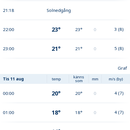
21:18
Solnedgång
23°
3
(
8
)
22:00
23°
0
21°
5
(
8
)
23:00
21°
0
Graf
känns
Tis
11 aug
temp
mm
m/s (by)
som
20°
4
(
7
)
00:00
20°
0
18°
4
(
7
)
01:00
18°
0