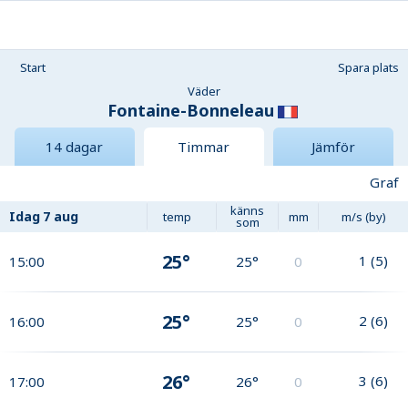
Start
Spara plats
Väder
Fontaine-Bonneleau
14 dagar
Timmar
Jämför
Graf
känns
Idag
7 aug
temp
mm
m/s (by)
som
25°
1
(
5
)
15:00
25°
0
25°
2
(
6
)
16:00
25°
0
26°
3
(
6
)
17:00
26°
0