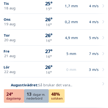
25°
Tis
1,7
mm
4
m/s
18 aug
15°
26°
Ons
0,2
mm
4
m/s
19 aug
16°
26°
Tor
4,9
mm
5
m/s
20 aug
16°
27°
Fre
5
mm
7
m/s
21 aug
16°
26°
Lör
0
mm
3
m/s
22 aug
16°
Augustivädret:
Så brukar det vara...
24°
13
48%
dagar m.
dagstemp
nederbörd
solsken