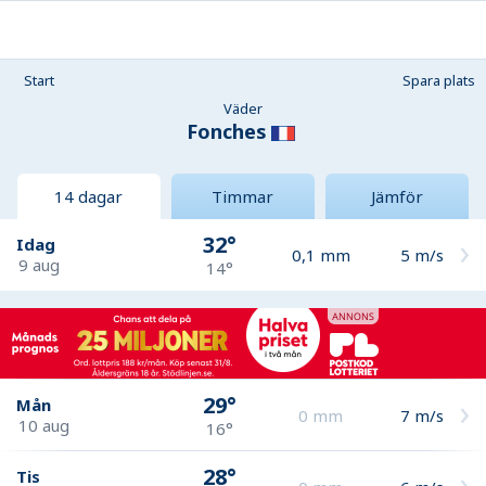
Start
Spara plats
Väder
Fonches
14 dagar
Timmar
Jämför
32°
Idag
0,1
mm
5
m/s
9 aug
14°
29°
Mån
0
mm
7
m/s
10 aug
16°
28°
Tis