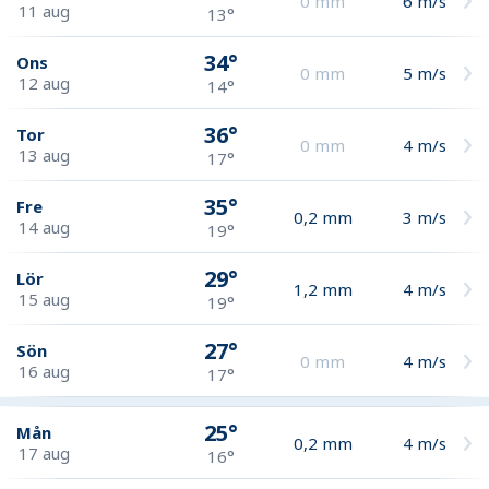
0
mm
6
m/s
11 aug
13°
34°
Ons
0
mm
5
m/s
12 aug
14°
36°
Tor
0
mm
4
m/s
13 aug
17°
35°
Fre
0,2
mm
3
m/s
14 aug
19°
29°
Lör
1,2
mm
4
m/s
15 aug
19°
27°
Sön
0
mm
4
m/s
16 aug
17°
25°
Mån
0,2
mm
4
m/s
17 aug
16°