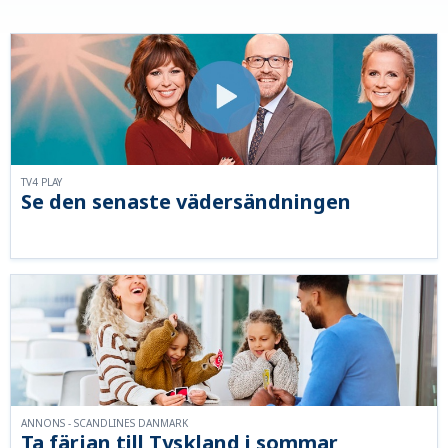
TV4 PLAY
Se den senaste vädersändningen
ANNONS - SCANDLINES DANMARK
Ta färjan till Tyskland i sommar