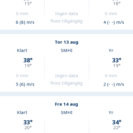
15
°
18
°
0
mm
Ingen data
0
mm
finns tillgänglig
6 (8) m/s
4 (- -) m/s
Tor 13 aug
Klart
SMHI
Yr
38
°
33
°
19
°
19
°
0
mm
Ingen data
0
mm
finns tillgänglig
5 (6) m/s
2 (- -) m/s
Fre 14 aug
Klart
SMHI
Yr
33
°
34
°
20
°
22
°