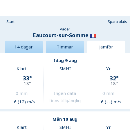
Start
Spara plats
Väder
Eaucourt-sur-Somme
14 dagar
Timmar
Jämför
Idag 9 aug
Klart
SMHI
Yr
33
°
32
°
18
°
18
°
0
mm
Ingen data
0
mm
finns tillgänglig
6 (12) m/s
6 (- -) m/s
Mån 10 aug
Klart
SMHI
Yr