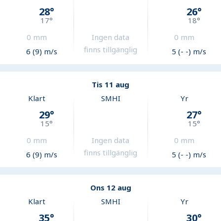
28
°
26
°
17
°
18
°
0
mm
Ingen data
0
mm
finns tillgänglig
6 (9) m/s
5 (- -) m/s
Tis 11 aug
Klart
SMHI
Yr
29
°
27
°
15
°
15
°
0
mm
Ingen data
0
mm
finns tillgänglig
6 (9) m/s
5 (- -) m/s
Ons 12 aug
Klart
SMHI
Yr
35
°
30
°