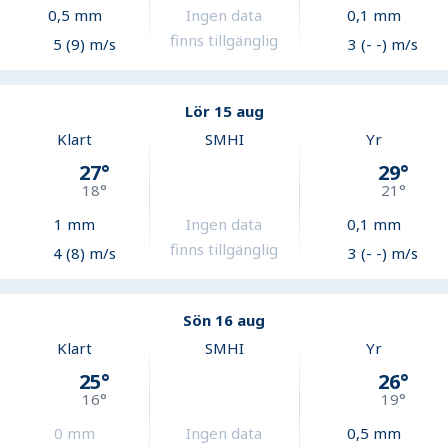
0,5
mm
Ingen data
0,1
mm
finns tillgänglig
5 (9) m/s
3 (- -) m/s
Lör 15 aug
Klart
SMHI
Yr
27
°
29
°
18
°
21
°
1
mm
Ingen data
0,1
mm
finns tillgänglig
4 (8) m/s
3 (- -) m/s
Sön 16 aug
Klart
SMHI
Yr
25
°
26
°
16
°
19
°
0
mm
Ingen data
0,5
mm