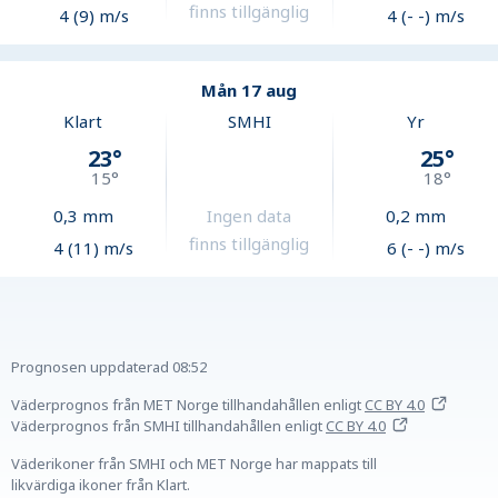
finns tillgänglig
4 (9) m/s
4 (- -) m/s
Mån 17 aug
Klart
SMHI
Yr
23
°
25
°
15
°
18
°
0,3
mm
Ingen data
0,2
mm
finns tillgänglig
4 (11) m/s
6 (- -) m/s
Prognosen uppdaterad
08:52
Väderprognos från MET Norge tillhandahållen
enligt
CC BY 4.0
Väderprognos från SMHI tillhandahållen
enligt
CC BY 4.0
Väderikoner från SMHI och MET Norge har mappats till
likvärdiga ikoner från Klart.