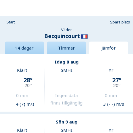
Start
Spara plats
Väder
Becquincourt
14 dagar
Timmar
Jämför
Idag 8 aug
Klart
SMHI
Yr
28
°
27
°
20
°
20
°
0
mm
Ingen data
0
mm
finns tillgänglig
4 (7) m/s
3 (- -) m/s
Sön 9 aug
Klart
SMHI
Yr