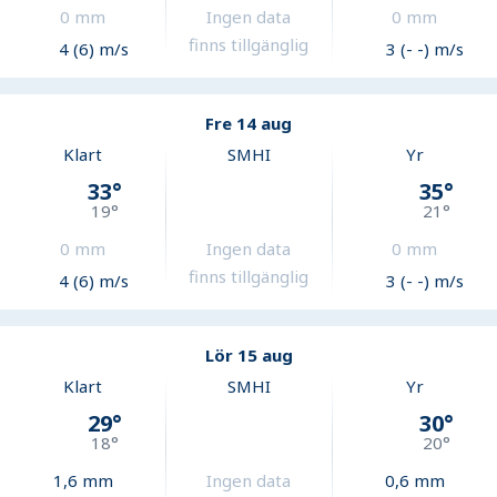
0
mm
Ingen data
0
mm
finns tillgänglig
4 (6) m/s
3 (- -) m/s
Fre 14 aug
Klart
SMHI
Yr
33
°
35
°
19
°
21
°
0
mm
Ingen data
0
mm
finns tillgänglig
4 (6) m/s
3 (- -) m/s
Lör 15 aug
Klart
SMHI
Yr
29
°
30
°
18
°
20
°
1,6
mm
Ingen data
0,6
mm