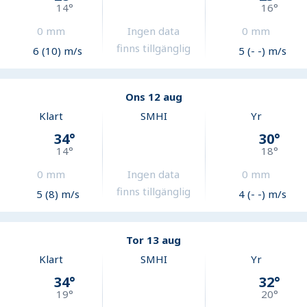
14
°
16
°
0
mm
Ingen data
0
mm
finns tillgänglig
6 (10) m/s
5 (- -) m/s
Ons 12 aug
Klart
SMHI
Yr
34
°
30
°
14
°
18
°
0
mm
Ingen data
0
mm
finns tillgänglig
5 (8) m/s
4 (- -) m/s
Tor 13 aug
Klart
SMHI
Yr
34
°
32
°
19
°
20
°