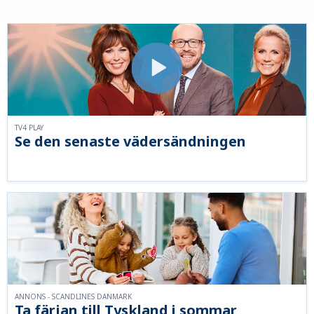
TV4 PLAY
Se den senaste vädersändningen
ANNONS - SCANDLINES DANMARK
Ta färjan till Tyskland i sommar