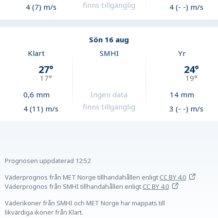
finns tillgänglig
4 (7) m/s
4 (- -) m/s
Sön 16 aug
Klart
SMHI
Yr
27
°
24
°
17
°
19
°
0,6
mm
Ingen data
14
mm
finns tillgänglig
4 (11) m/s
3 (- -) m/s
Prognosen uppdaterad
12:52
Väderprognos från MET Norge tillhandahållen
enligt
CC BY 4.0
Väderprognos från SMHI tillhandahållen
enligt
CC BY 4.0
Väderikoner från SMHI och MET Norge har mappats till
likvärdiga ikoner från Klart.