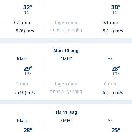
32
°
30
°
15
°
15
°
0,1
mm
Ingen data
0,1
mm
finns tillgänglig
5 (8) m/s
5 (- -) m/s
Mån 10 aug
Klart
SMHI
Yr
29
°
28
°
16
°
17
°
0
mm
Ingen data
0
mm
finns tillgänglig
7 (10) m/s
6 (- -) m/s
Tis 11 aug
Klart
SMHI
Yr
28
°
25
°