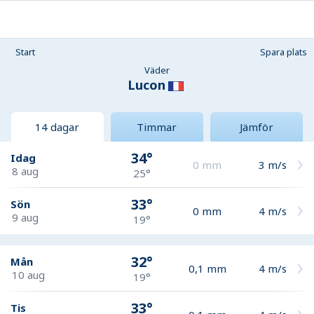
Start
Spara plats
Väder
Lucon
14 dagar
Timmar
Jämför
34°
Idag
0
mm
3
m/s
8 aug
25°
33°
Sön
0
mm
4
m/s
9 aug
19°
32°
Mån
0,1
mm
4
m/s
10 aug
19°
33°
Tis