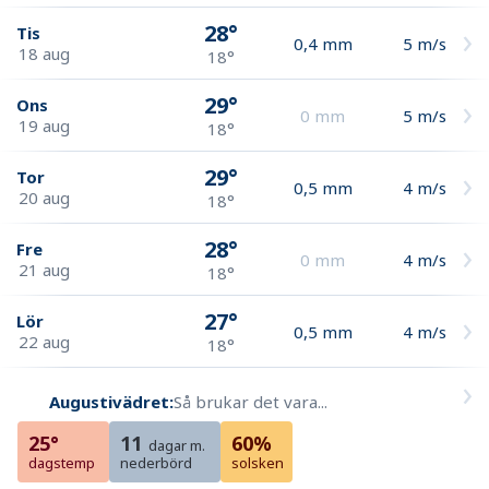
28°
Tis
0,4
mm
5
m/s
18 aug
18°
29°
Ons
0
mm
5
m/s
19 aug
18°
29°
Tor
0,5
mm
4
m/s
20 aug
18°
28°
Fre
0
mm
4
m/s
21 aug
18°
27°
Lör
0,5
mm
4
m/s
22 aug
18°
Augustivädret:
Så brukar det vara...
25°
11
60%
dagar m.
dagstemp
nederbörd
solsken