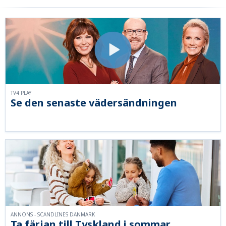
TV4 PLAY
Se den senaste vädersändningen
ANNONS - SCANDLINES DANMARK
Ta färjan till Tyskland i sommar