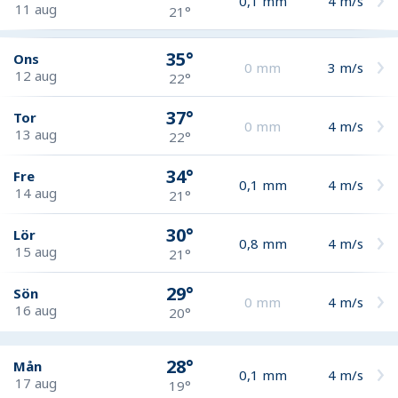
0,1
mm
4
m/s
11 aug
21°
35°
Ons
0
mm
3
m/s
12 aug
22°
37°
Tor
0
mm
4
m/s
13 aug
22°
34°
Fre
0,1
mm
4
m/s
14 aug
21°
30°
Lör
0,8
mm
4
m/s
15 aug
21°
29°
Sön
0
mm
4
m/s
16 aug
20°
28°
Mån
0,1
mm
4
m/s
17 aug
19°