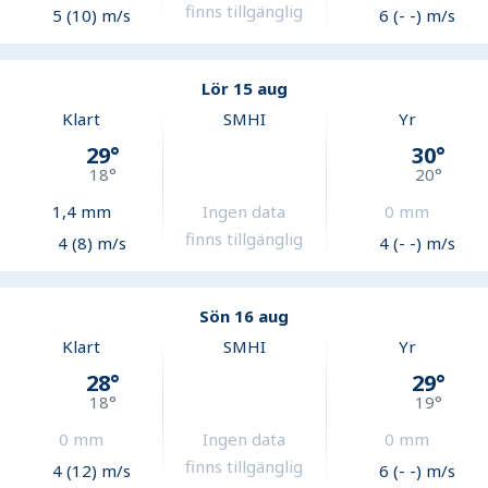
finns tillgänglig
5 (10) m/s
6 (- -) m/s
Lör 15 aug
Klart
SMHI
Yr
29
°
30
°
18
°
20
°
1,4
mm
Ingen data
0
mm
finns tillgänglig
4 (8) m/s
4 (- -) m/s
Sön 16 aug
Klart
SMHI
Yr
28
°
29
°
18
°
19
°
0
mm
Ingen data
0
mm
finns tillgänglig
4 (12) m/s
6 (- -) m/s