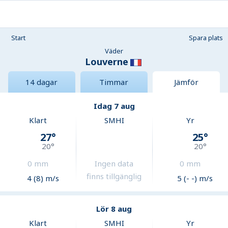
Start
Spara plats
Väder
Louverne
14 dagar
Timmar
Jämför
Idag 7 aug
Klart
SMHI
Yr
27
°
25
°
20
°
20
°
0
mm
Ingen data
0
mm
finns tillgänglig
4 (8) m/s
5 (- -) m/s
Lör 8 aug
Klart
SMHI
Yr