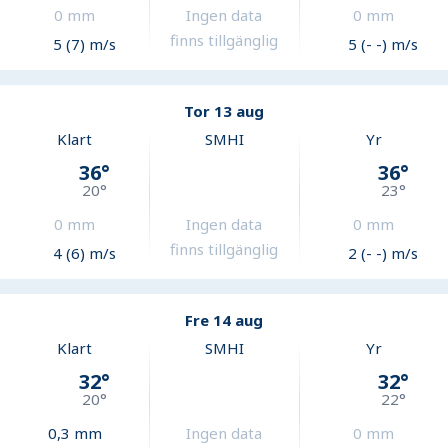
0
mm
Ingen data
0
mm
finns tillgänglig
5 (7) m/s
5 (- -) m/s
Tor 13 aug
Klart
SMHI
Yr
36
°
36
°
20
°
23
°
0
mm
Ingen data
0
mm
finns tillgänglig
4 (6) m/s
2 (- -) m/s
Fre 14 aug
Klart
SMHI
Yr
32
°
32
°
20
°
22
°
0,3
mm
Ingen data
0
mm