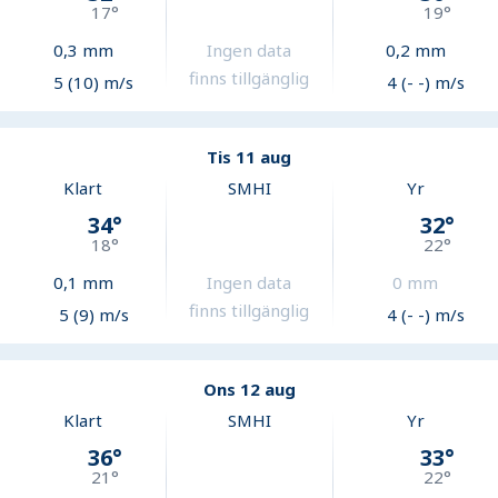
17
°
19
°
0,3
mm
Ingen data
0,2
mm
finns tillgänglig
5 (10) m/s
4 (- -) m/s
Tis 11 aug
Klart
SMHI
Yr
34
°
32
°
18
°
22
°
0,1
mm
Ingen data
0
mm
finns tillgänglig
5 (9) m/s
4 (- -) m/s
Ons 12 aug
Klart
SMHI
Yr
36
°
33
°
21
°
22
°