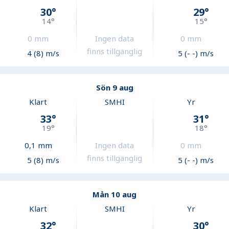
30
°
29
°
14
°
15
°
0
mm
Ingen data
0
mm
finns tillgänglig
4 (8) m/s
5 (- -) m/s
Sön 9 aug
Klart
SMHI
Yr
33
°
31
°
19
°
18
°
0,1
mm
Ingen data
0
mm
finns tillgänglig
5 (8) m/s
5 (- -) m/s
Mån 10 aug
Klart
SMHI
Yr
32
°
30
°