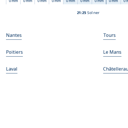
0 mm
0 mm
0 mm
0 mm
0 mm
0 mm
0 mm
0 mm
0 
21:25
Sol ner
Nantes
Tours
Poitiers
Le Mans
Laval
Châtellerau