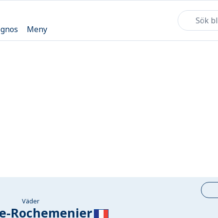
ognos
Meny
Väder
se-Rochemenier