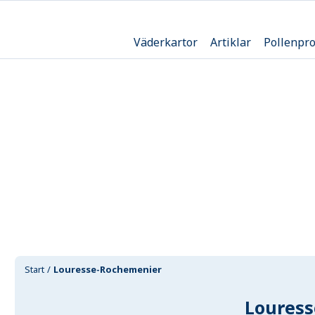
Väderkartor
Artiklar
Pollenpr
Start
Louresse-Rochemenier
Loures