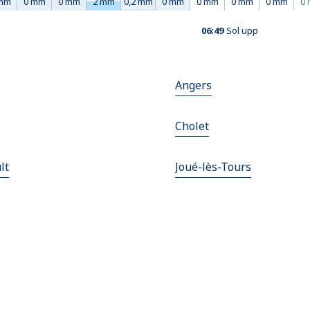
mm
0 mm
0 mm
2 mm
0,2 mm
0 mm
0 mm
0 mm
0 mm
0
06:49
Sol upp
Angers
Cholet
lt
Joué-lès-Tours