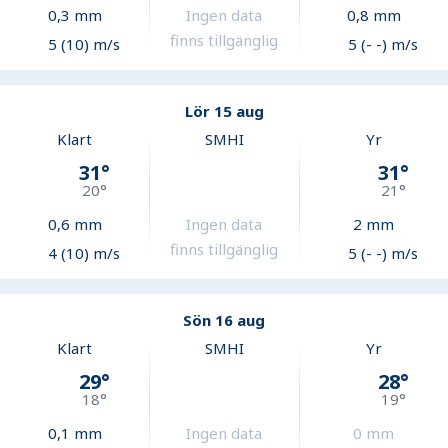
0,3
mm
Ingen data
0,8
mm
finns tillgänglig
5 (10) m/s
5 (- -) m/s
Lör 15 aug
Klart
SMHI
Yr
31
°
31
°
20
°
21
°
0,6
mm
Ingen data
2
mm
finns tillgänglig
4 (10) m/s
5 (- -) m/s
Sön 16 aug
Klart
SMHI
Yr
29
°
28
°
18
°
19
°
0,1
mm
Ingen data
0
mm