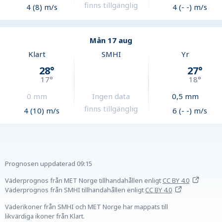
finns tillgänglig
4 (8) m/s
4 (- -) m/s
Mån 17 aug
Klart
SMHI
Yr
28
°
27
°
17
°
18
°
0
mm
Ingen data
0,5
mm
finns tillgänglig
4 (10) m/s
6 (- -) m/s
Prognosen uppdaterad
09:15
Väderprognos från MET Norge tillhandahållen
enligt
CC BY 4.0
Väderprognos från SMHI tillhandahållen
enligt
CC BY 4.0
Väderikoner från SMHI och MET Norge har mappats till
likvärdiga ikoner från Klart.