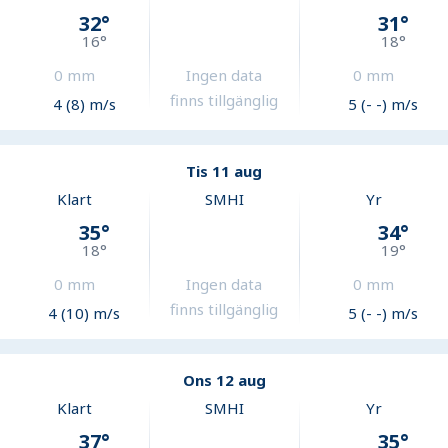
32
°
31
°
16
°
18
°
0
mm
Ingen data
0
mm
finns tillgänglig
4 (8) m/s
5 (- -) m/s
Tis 11 aug
Klart
SMHI
Yr
35
°
34
°
18
°
19
°
0
mm
Ingen data
0
mm
finns tillgänglig
4 (10) m/s
5 (- -) m/s
Ons 12 aug
Klart
SMHI
Yr
37
°
35
°