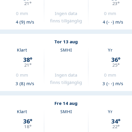
21
°
23
°
0
mm
Ingen data
0
mm
finns tillgänglig
4 (9) m/s
4 (- -) m/s
Tor 13 aug
Klart
SMHI
Yr
38
°
36
°
21
°
25
°
0
mm
Ingen data
0
mm
finns tillgänglig
3 (8) m/s
3 (- -) m/s
Fre 14 aug
Klart
SMHI
Yr
36
°
34
°
18
°
22
°