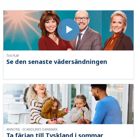
TV4 PLAY
Se den senaste vädersändningen
ANNONS - SCANDLINES DANMARK
Ta färjan till Tyskland i sommar