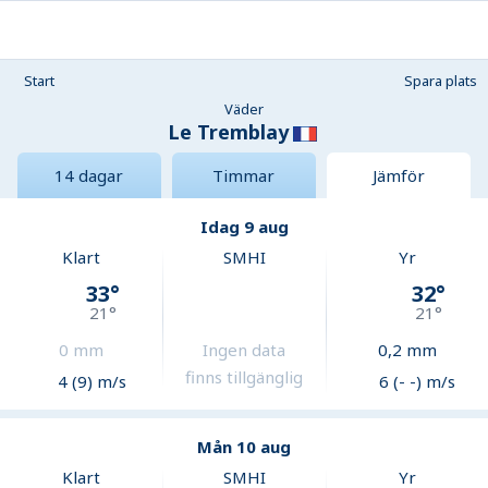
Start
Spara plats
Väder
Le Tremblay
14 dagar
Timmar
Jämför
Idag 9 aug
Klart
SMHI
Yr
33
°
32
°
21
°
21
°
0
mm
Ingen data
0,2
mm
finns tillgänglig
4 (9) m/s
6 (- -) m/s
Mån 10 aug
Klart
SMHI
Yr