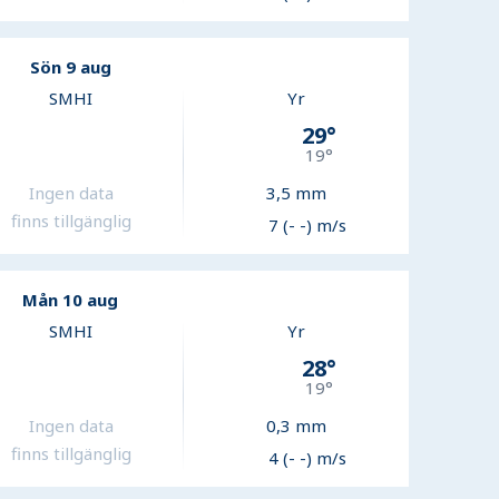
Sön 9 aug
SMHI
Yr
29
°
19
°
Ingen data
3,5
mm
finns tillgänglig
7 (- -) m/s
Mån 10 aug
SMHI
Yr
28
°
19
°
Ingen data
0,3
mm
finns tillgänglig
4 (- -) m/s