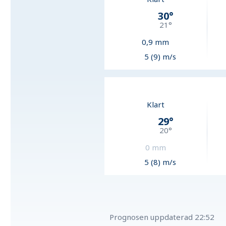
30
°
21
°
0,9
mm
5 (9) m/s
Klart
29
°
20
°
0
mm
5 (8) m/s
Prognosen uppdaterad
22:52