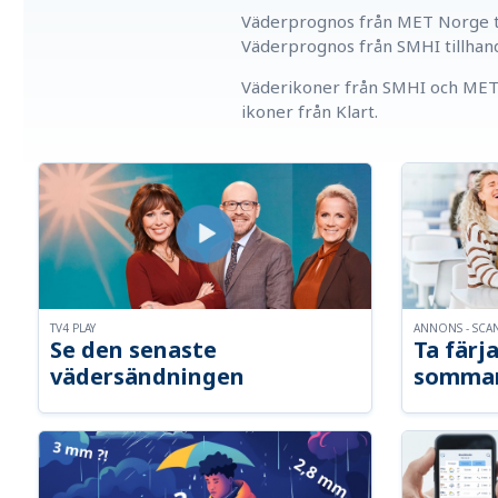
Väderprognos från MET Norge ti
Väderprognos från SMHI tillhan
Väderikoner från SMHI och MET 
ikoner från Klart.
TV4 PLAY
ANNONS - SCA
Se den senaste
Ta färja
vädersändningen
somma