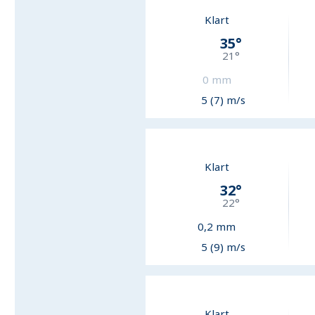
Klart
35
°
21
°
0
mm
5 (7) m/s
Klart
32
°
22
°
0,2
mm
5 (9) m/s
Klart