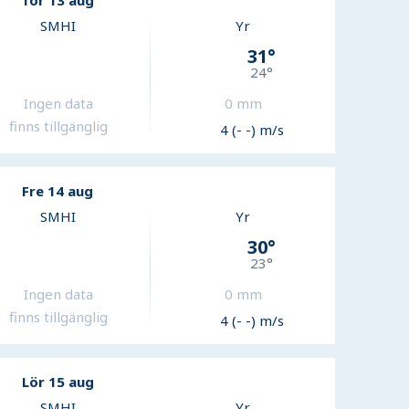
Tor 13 aug
SMHI
Yr
31
°
24
°
Ingen data
0
mm
finns tillgänglig
4 (- -) m/s
Fre 14 aug
SMHI
Yr
30
°
23
°
Ingen data
0
mm
finns tillgänglig
4 (- -) m/s
Lör 15 aug
SMHI
Yr