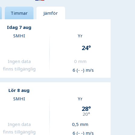
Timmar
Jämför
Idag 7 aug
SMHI
Yr
24
°
Ingen data
0
mm
finns tillgänglig
6 (- -) m/s
Lör 8 aug
SMHI
Yr
28
°
20
°
Ingen data
0,5
mm
finns tillgänglig
6 (- -) m/s