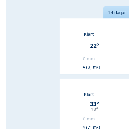
14 dagar
Klart
22
°
0
mm
4 (8) m/s
Klart
33
°
18
°
0
mm
4 (7) m/s