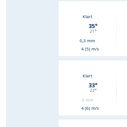
Klart
35
°
21
°
0,3
mm
4 (5) m/s
Klart
33
°
22
°
0
mm
4 (6) m/s