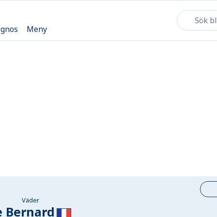
ognos
Meny
Väder
e Bernard