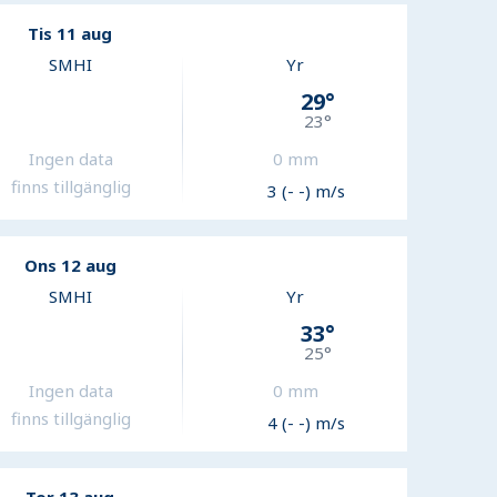
Tis 11 aug
SMHI
Yr
29
°
23
°
Ingen data
0
mm
finns tillgänglig
3 (- -) m/s
Ons 12 aug
SMHI
Yr
33
°
25
°
Ingen data
0
mm
finns tillgänglig
4 (- -) m/s