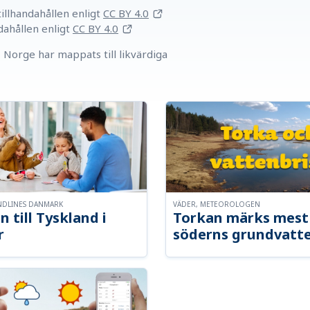
llhandahållen
enligt
CC BY 4.0
dahållen
enligt
CC BY 4.0
Norge har mappats till likvärdiga
NDLINES DANMARK
VÄDER, METEOROLOGEN
n till Tyskland i
Torkan märks mest 
r
söderns grundvatt