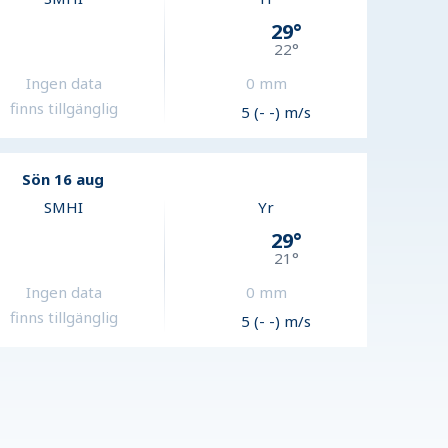
29
°
22
°
Ingen data
0
mm
finns tillgänglig
5 (- -) m/s
Sön 16 aug
SMHI
Yr
29
°
21
°
Ingen data
0
mm
finns tillgänglig
5 (- -) m/s