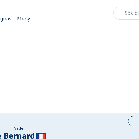
ognos
Meny
Väder
e Bernard