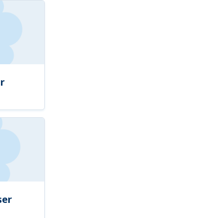
r
ser