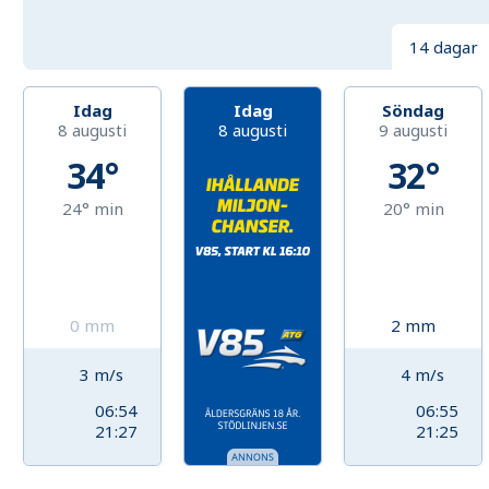
14 dagar
Idag
Idag
Söndag
8 augusti
8 augusti
9 augusti
34°
32°
24°
min
20°
min
0
mm
2
mm
3
m/s
4
m/s
06:54
06:55
21:27
21:25