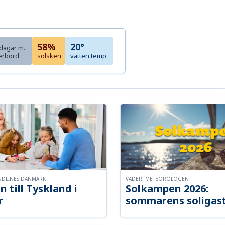
58%
20°
dagar m.
erbörd
solsken
vatten temp
NDLINES DANMARK
VÄDER, METEOROLOGEN
n till Tyskland i
Solkampen 2026:
r
sommarens soligast