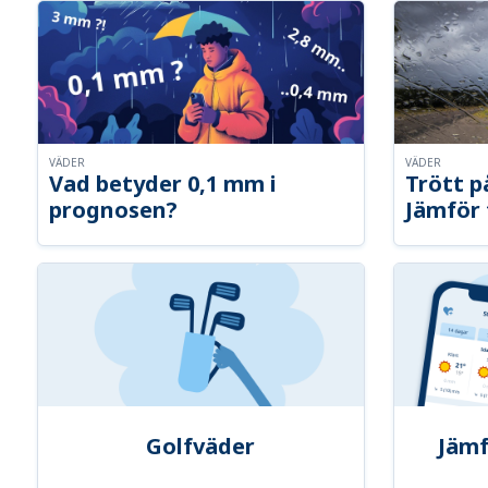
VÄDER
VÄDER
Vad betyder 0,1 mm i
Trött p
prognosen?
Jämför 
Golfväder
Jämf