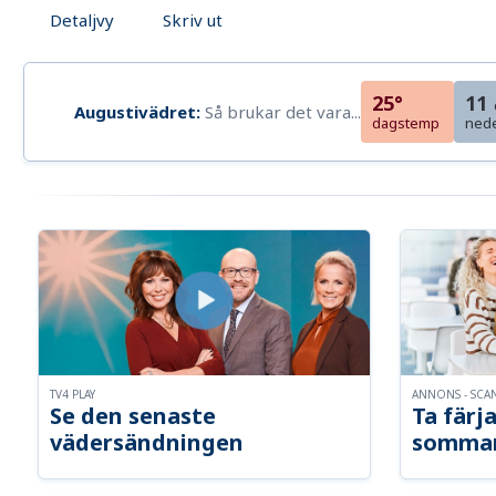
Detaljvy
Skriv ut
25°
11
Augustivädret:
Så brukar det vara...
dagstemp
ned
TV4 PLAY
ANNONS - SCA
Se den senaste
Ta färja
vädersändningen
somma