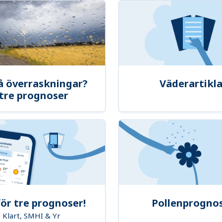
å överraskningar?
Väderartikla
tre prognoser
ör tre prognoser!
Pollenprogno
Klart, SMHI & Yr