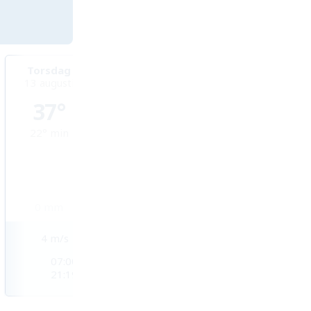
Torsdag
Fredag
Lördag
13 augusti
14 augusti
15 augusti
37°
32°
30°
22°
min
22°
min
21°
min
0
mm
0,1
mm
1,8
mm
4
m/s
5
m/s
5
m/s
07:00
07:02
07:03
21:19
21:17
21:16