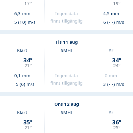
17
°
19
°
6,3
mm
Ingen data
4,5
mm
finns tillgänglig
5 (10) m/s
6 (- -) m/s
Tis 11 aug
Klart
SMHI
Yr
34
°
34
°
21
°
24
°
0,1
mm
Ingen data
0
mm
finns tillgänglig
5 (6) m/s
3 (- -) m/s
Ons 12 aug
Klart
SMHI
Yr
35
°
36
°
21
°
25
°