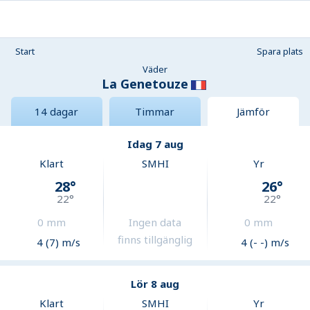
Start
Spara plats
Väder
La Genetouze
14 dagar
Timmar
Jämför
Idag 7 aug
Klart
SMHI
Yr
28
°
26
°
22
°
22
°
0
mm
Ingen data
0
mm
finns tillgänglig
4 (7) m/s
4 (- -) m/s
Lör 8 aug
Klart
SMHI
Yr