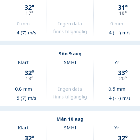
32
°
31
°
17
°
18
°
0
mm
Ingen data
0
mm
finns tillgänglig
4 (7) m/s
4 (- -) m/s
Sön 9 aug
Klart
SMHI
Yr
32
°
33
°
18
°
20
°
0,8
mm
Ingen data
0,5
mm
finns tillgänglig
5 (7) m/s
4 (- -) m/s
Mån 10 aug
Klart
SMHI
Yr
32
°
32
°