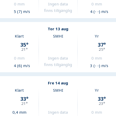
0
mm
Ingen data
0
mm
finns tillgänglig
5 (7) m/s
4 (- -) m/s
Tor 13 aug
Klart
SMHI
Yr
35
°
37
°
21
°
25
°
0
mm
Ingen data
0
mm
finns tillgänglig
4 (6) m/s
3 (- -) m/s
Fre 14 aug
Klart
SMHI
Yr
33
°
33
°
21
°
23
°
0,4
mm
Ingen data
0
mm