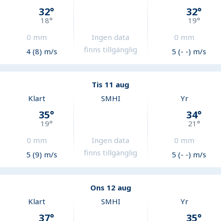
32
°
32
°
18
°
19
°
0
mm
Ingen data
0
mm
finns tillgänglig
4 (8) m/s
5 (- -) m/s
Tis 11 aug
Klart
SMHI
Yr
35
°
34
°
19
°
21
°
0
mm
Ingen data
0
mm
finns tillgänglig
5 (9) m/s
5 (- -) m/s
Ons 12 aug
Klart
SMHI
Yr
37
°
35
°