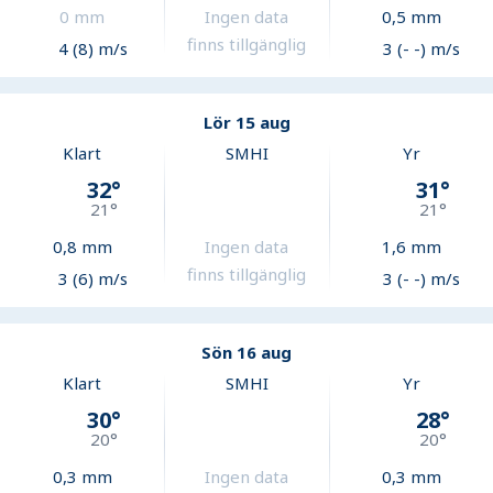
0
mm
Ingen data
0,5
mm
finns tillgänglig
4 (8) m/s
3 (- -) m/s
Lör 15 aug
Klart
SMHI
Yr
32
°
31
°
21
°
21
°
0,8
mm
Ingen data
1,6
mm
finns tillgänglig
3 (6) m/s
3 (- -) m/s
Sön 16 aug
Klart
SMHI
Yr
30
°
28
°
20
°
20
°
0,3
mm
Ingen data
0,3
mm