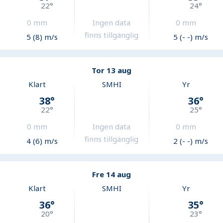
22
°
24
°
0
mm
Ingen data
0
mm
finns tillgänglig
5 (8) m/s
5 (- -) m/s
Tor 13 aug
Klart
SMHI
Yr
38
°
36
°
22
°
25
°
0
mm
Ingen data
0
mm
finns tillgänglig
4 (6) m/s
2 (- -) m/s
Fre 14 aug
Klart
SMHI
Yr
36
°
35
°
20
°
23
°