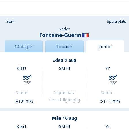
Start
Spara plats
Väder
Fontaine-Guerin
14 dagar
Timmar
Jämför
Idag 9 aug
Klart
SMHI
Yr
33
°
33
°
25
°
26
°
0
mm
Ingen data
0
mm
finns tillgänglig
4 (9) m/s
5 (- -) m/s
Mån 10 aug
Klart
SMHI
Yr