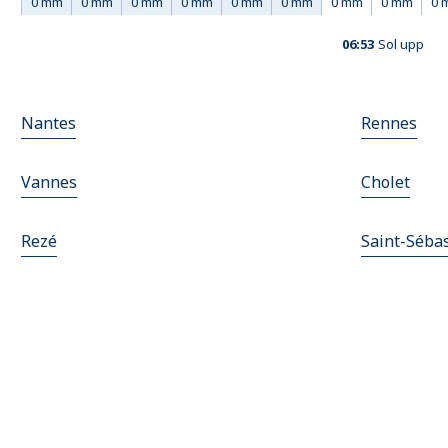
0 mm
0 mm
0 mm
0 mm
0 mm
0 mm
0 mm
0 mm
0 
06:53
Sol upp
Nantes
Rennes
Vannes
Cholet
Rezé
Saint-Sébas