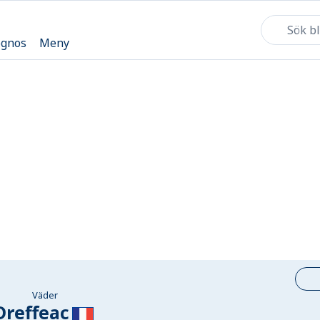
ognos
Meny
Väder
Dreffeac