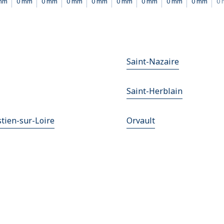
mm
0 mm
0 mm
0 mm
0 mm
0 mm
0 mm
0 mm
0 mm
0
Saint-Nazaire
Saint-Herblain
tien-sur-Loire
Orvault