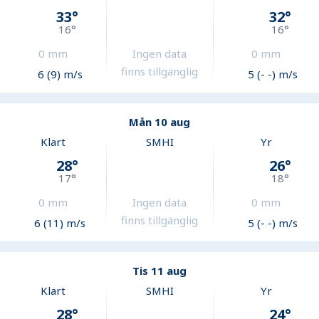
33
°
32
°
16
°
16
°
0
mm
Ingen data
0
mm
finns tillgänglig
6 (9) m/s
5 (- -) m/s
Mån 10 aug
Klart
SMHI
Yr
28
°
26
°
17
°
18
°
0
mm
Ingen data
0
mm
finns tillgänglig
6 (11) m/s
5 (- -) m/s
Tis 11 aug
Klart
SMHI
Yr
28
°
24
°