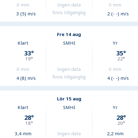
0
mm
Ingen data
0
mm
finns tillgänglig
3 (5) m/s
2 (- -) m/s
Fre 14 aug
Klart
SMHI
Yr
33
°
35
°
19
°
22
°
0
mm
Ingen data
0
mm
finns tillgänglig
4 (8) m/s
4 (- -) m/s
Lör 15 aug
Klart
SMHI
Yr
28
°
28
°
18
°
20
°
3,4
mm
Ingen data
2,2
mm