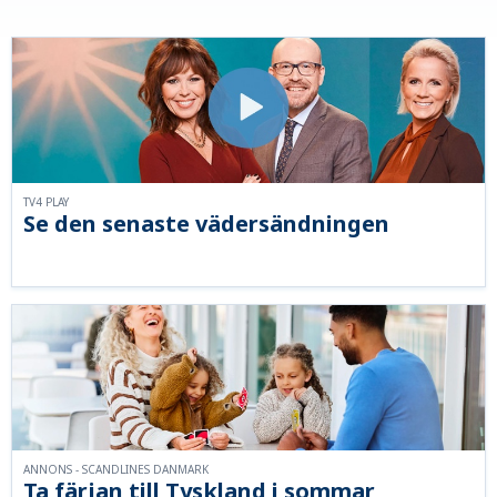
TV4 PLAY
Se den senaste vädersändningen
ANNONS - SCANDLINES DANMARK
Ta färjan till Tyskland i sommar