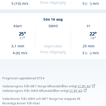
finns tillgänglig
5 (10) m/s
5 (- -) m/s
Sön 16 aug
Klart
SMHI
Yr
25
°
22
°
17
°
18
°
3,1
mm
Ingen data
25
mm
finns tillgänglig
4 (6) m/s
3 (- -) m/s
Prognosen uppdaterad
07:54
Väderprognos från MET Norge tillhandahållen
enligt
CC BY 4.0
Väderprognos från SMHI tillhandahållen
enligt
CC BY 4.0
Väderikoner från SMHI och MET Norge har mappats till
likvärdiga ikoner från Klart.