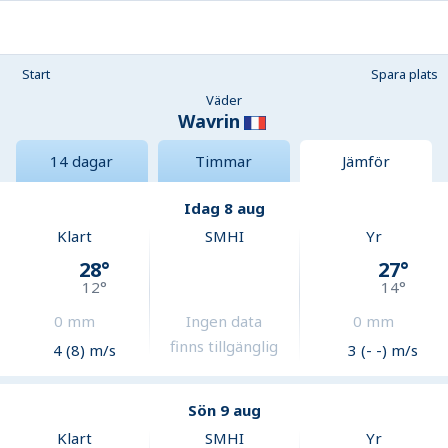
Start
Spara plats
Väder
Wavrin
14 dagar
Timmar
Jämför
Idag 8 aug
Klart
SMHI
Yr
28
°
27
°
12
°
14
°
0
mm
Ingen data
0
mm
finns tillgänglig
4 (8) m/s
3 (- -) m/s
Sön 9 aug
Klart
SMHI
Yr