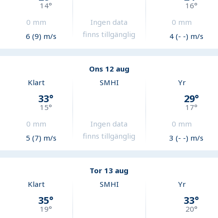
14
°
16
°
0
mm
Ingen data
0
mm
finns tillgänglig
6 (9) m/s
4 (- -) m/s
Ons 12 aug
Klart
SMHI
Yr
33
°
29
°
15
°
17
°
0
mm
Ingen data
0
mm
finns tillgänglig
5 (7) m/s
3 (- -) m/s
Tor 13 aug
Klart
SMHI
Yr
35
°
33
°
19
°
20
°