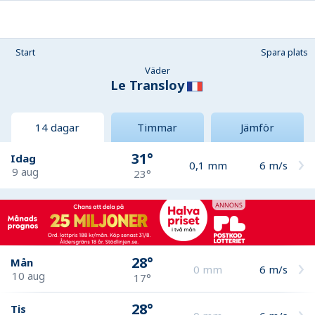
Start
Spara plats
Väder
Le Transloy
14 dagar
Timmar
Jämför
31°
Idag
0,1
mm
6
m/s
9 aug
23°
28°
Mån
0
mm
6
m/s
10 aug
17°
28°
Tis