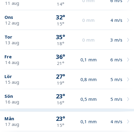
0
mm
6
m/s
11 aug
14°
32°
Ons
0
mm
4
m/s
12 aug
15°
35°
Tor
0
mm
3
m/s
13 aug
18°
36°
Fre
0,1
mm
6
m/s
14 aug
21°
27°
Lör
0,8
mm
5
m/s
15 aug
19°
23°
Sön
0,5
mm
5
m/s
16 aug
16°
23°
Mån
0,1
mm
4
m/s
17 aug
15°