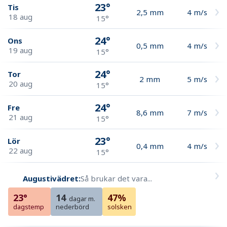
23°
Tis
2,5
mm
4
m/s
18 aug
15°
24°
Ons
0,5
mm
4
m/s
19 aug
15°
24°
Tor
2
mm
5
m/s
20 aug
15°
24°
Fre
8,6
mm
7
m/s
21 aug
15°
23°
Lör
0,4
mm
4
m/s
22 aug
15°
Augustivädret:
Så brukar det vara...
23°
14
47%
dagar m.
dagstemp
nederbörd
solsken