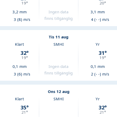
19
°
20
°
3,2
mm
Ingen data
3,1
mm
finns tillgänglig
3 (8) m/s
4 (- -) m/s
Tis 11 aug
Klart
SMHI
Yr
32
°
31
°
19
°
19
°
0,1
mm
Ingen data
0,1
mm
finns tillgänglig
3 (6) m/s
2 (- -) m/s
Ons 12 aug
Klart
SMHI
Yr
35
°
32
°
21
°
21
°