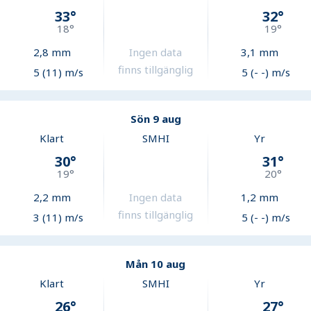
33
°
32
°
18
°
19
°
2,8
mm
Ingen data
3,1
mm
finns tillgänglig
5 (11) m/s
5 (- -) m/s
Sön 9 aug
Klart
SMHI
Yr
30
°
31
°
19
°
20
°
2,2
mm
Ingen data
1,2
mm
finns tillgänglig
3 (11) m/s
5 (- -) m/s
Mån 10 aug
Klart
SMHI
Yr
26
°
27
°