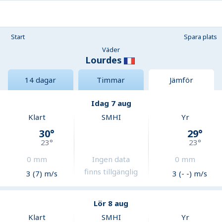
Start
Spara plats
Väder
Lourdes
14 dagar
Timmar
Jämför
Idag 7 aug
Klart
SMHI
Yr
30
°
29
°
23
°
23
°
0
mm
Ingen data
0
mm
finns tillgänglig
3 (7) m/s
3 (- -) m/s
Lör 8 aug
Klart
SMHI
Yr