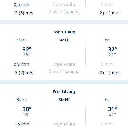
0,5
mm
Ingen data
0
mm
finns tillgänglig
3 (6) m/s
2 (- -) m/s
Tor 13 aug
Klart
SMHI
Yr
32
°
32
°
19
°
21
°
0,8
mm
Ingen data
0
mm
finns tillgänglig
3 (7) m/s
2 (- -) m/s
Fre 14 aug
Klart
SMHI
Yr
30
°
31
°
18
°
21
°
1,5
mm
Ingen data
0
mm