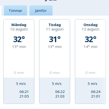
Timmar
Jämför
Måndag
Tisdag
Onsdag
10 augusti
11 augusti
12 augusti
32°
31°
32°
15°
min
13°
min
14°
min
0
mm
0
mm
0
mm
5
m/s
5
m/s
5
m/s
06:21
06:22
06:24
21:05
21:03
21:01