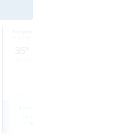
Torsdag
Fredag
Lördag
13 augusti
14 augusti
15 augusti
35°
35°
31°
16°
min
20°
min
20°
min
0
mm
0
mm
0,9
mm
4
m/s
3
m/s
3
m/s
06:25
06:27
06:28
21:00
20:58
20:56