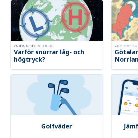
VÄDER, METEOROLOGEN
VÄDER, METE
Varför snurrar låg- och
Götalan
högtryck?
Norrla
Golfväder
Jämf