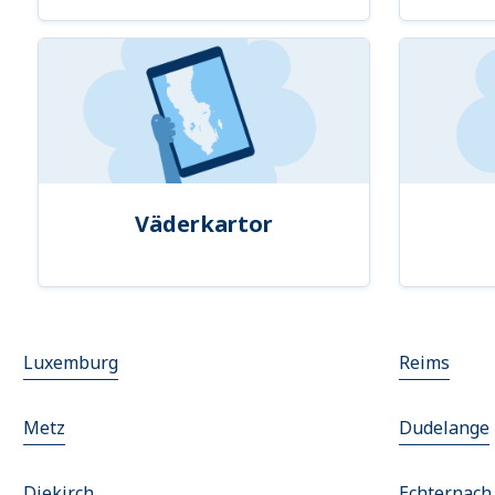
Väderkartor
Luxemburg
Reims
Metz
Dudelange
Diekirch
Echternach