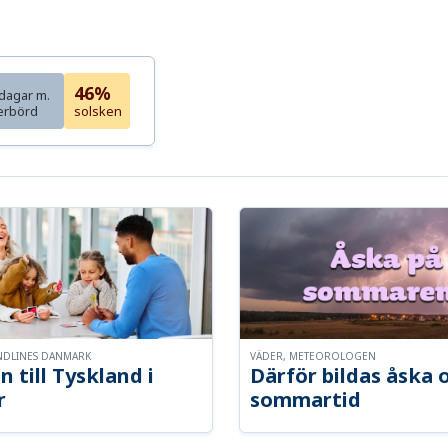
46%
dagar m.
erbörd
solsken
NDLINES DANMARK
VÄDER, METEOROLOGEN
n till Tyskland i
Därför bildas åska 
r
sommartid