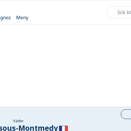
ognos
Meny
Väder
-sous-Montmedy