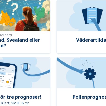
OROLOGEN
d, Svealand eller
Väderartikla
nd?
ör tre prognoser!
Pollenprogno
Klart, SMHI & Yr