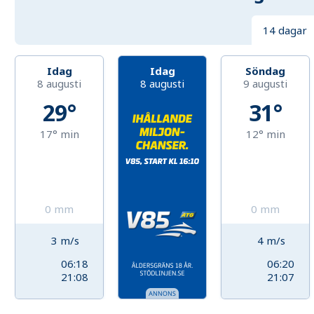
14 dagar
Idag
Idag
Söndag
8 augusti
8 augusti
9 augusti
29°
31°
17°
min
12°
min
0
mm
0
mm
3
m/s
4
m/s
06:18
06:20
21:08
21:07