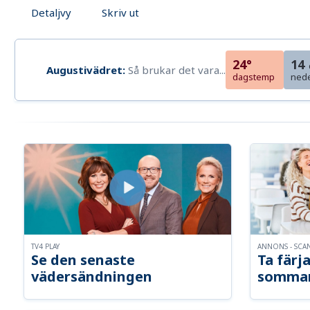
Detaljvy
Skriv ut
24°
14
Augustivädret:
Så brukar det vara...
dagstemp
ned
TV4 PLAY
ANNONS - SCA
Se den senaste
Ta färja
vädersändningen
somma