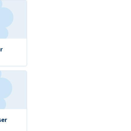
r
ser