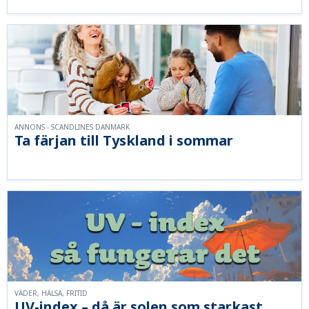
ANNONS - SCANDLINES DANMARK
Ta färjan till Tyskland i sommar
VÄDER, HÄLSA, FRITID
UV-index – då är solen som starkast