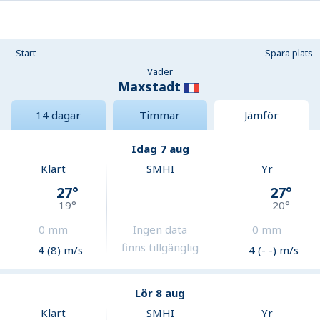
Start
Spara plats
Väder
Maxstadt
14 dagar
Timmar
Jämför
Idag 7 aug
Klart
SMHI
Yr
27
°
27
°
19
°
20
°
0
mm
Ingen data
0
mm
finns tillgänglig
4 (8) m/s
4 (- -) m/s
Lör 8 aug
Klart
SMHI
Yr