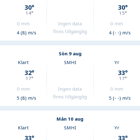
30
°
30
°
14
°
15
°
0
mm
Ingen data
0
mm
finns tillgänglig
4 (8) m/s
4 (- -) m/s
Sön 9 aug
Klart
SMHI
Yr
32
°
33
°
17
°
17
°
0
mm
Ingen data
0
mm
finns tillgänglig
5 (8) m/s
5 (- -) m/s
Mån 10 aug
Klart
SMHI
Yr
33
°
33
°