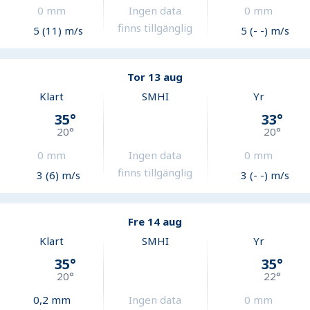
0
mm
Ingen data
0
mm
finns tillgänglig
5 (11) m/s
5 (- -) m/s
Tor 13 aug
Klart
SMHI
Yr
35
°
33
°
20
°
20
°
0
mm
Ingen data
0
mm
finns tillgänglig
3 (6) m/s
3 (- -) m/s
Fre 14 aug
Klart
SMHI
Yr
35
°
35
°
20
°
22
°
0,2
mm
Ingen data
0
mm