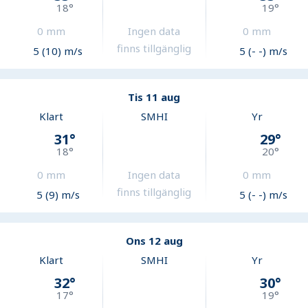
18
°
19
°
0
mm
Ingen data
0
mm
finns tillgänglig
5 (10) m/s
5 (- -) m/s
Tis 11 aug
Klart
SMHI
Yr
31
°
29
°
18
°
20
°
0
mm
Ingen data
0
mm
finns tillgänglig
5 (9) m/s
5 (- -) m/s
Ons 12 aug
Klart
SMHI
Yr
32
°
30
°
17
°
19
°