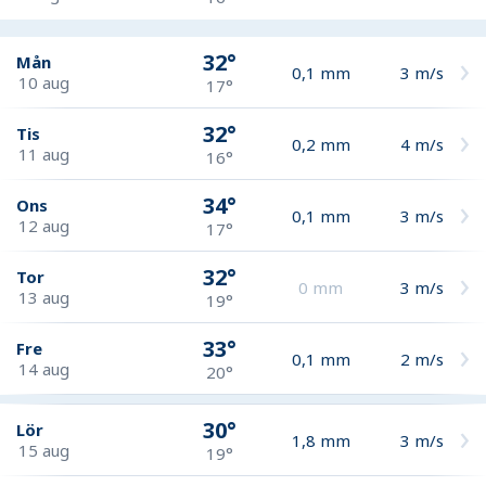
32°
Mån
0,1
mm
3
m/s
10 aug
17°
32°
Tis
0,2
mm
4
m/s
11 aug
16°
34°
Ons
0,1
mm
3
m/s
12 aug
17°
32°
Tor
0
mm
3
m/s
13 aug
19°
33°
Fre
0,1
mm
2
m/s
14 aug
20°
30°
Lör
1,8
mm
3
m/s
15 aug
19°