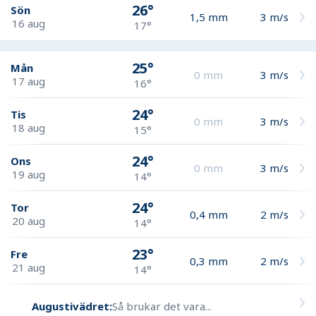
26°
Sön
1,5
mm
3
m/s
16 aug
17°
25°
Mån
0
mm
3
m/s
17 aug
16°
24°
Tis
0
mm
3
m/s
18 aug
15°
24°
Ons
0
mm
3
m/s
19 aug
14°
24°
Tor
0,4
mm
2
m/s
20 aug
14°
23°
Fre
0,3
mm
2
m/s
21 aug
14°
Augustivädret:
Så brukar det vara...