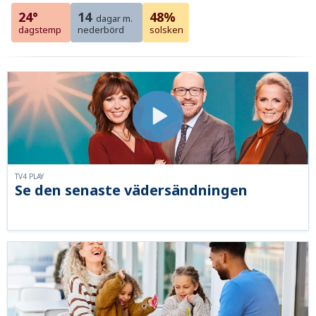
24°
14
48%
dagar m.
dagstemp
nederbörd
solsken
TV4 PLAY
Se den senaste vädersändningen