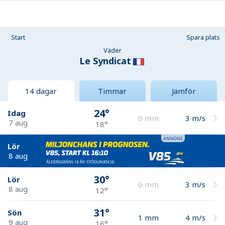
Start
Spara plats
Väder
Le Syndicat
14 dagar
Timmar
Jämför
24°
Idag
0
mm
3
m/s
7 aug
18°
Lör
8 aug
30°
Lör
0
mm
3
m/s
8 aug
12°
31°
Sön
1
mm
4
m/s
9 aug
16°