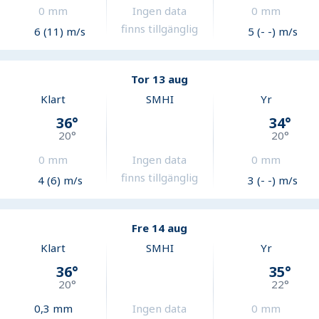
0
mm
Ingen data
0
mm
finns tillgänglig
6 (11) m/s
5 (- -) m/s
Tor 13 aug
Klart
SMHI
Yr
36
°
34
°
20
°
20
°
0
mm
Ingen data
0
mm
finns tillgänglig
4 (6) m/s
3 (- -) m/s
Fre 14 aug
Klart
SMHI
Yr
36
°
35
°
20
°
22
°
0,3
mm
Ingen data
0
mm