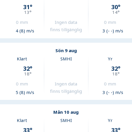
31
°
30
°
13
°
14
°
0
mm
Ingen data
0
mm
finns tillgänglig
4 (8) m/s
3 (- -) m/s
Sön 9 aug
Klart
SMHI
Yr
32
°
32
°
18
°
18
°
0
mm
Ingen data
0
mm
finns tillgänglig
5 (8) m/s
3 (- -) m/s
Mån 10 aug
Klart
SMHI
Yr
33
°
33
°