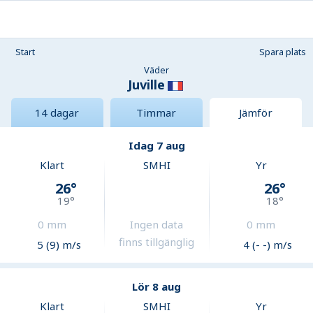
Start
Spara plats
Väder
Juville
14 dagar
Timmar
Jämför
Idag 7 aug
Klart
SMHI
Yr
26
°
26
°
19
°
18
°
0
mm
Ingen data
0
mm
finns tillgänglig
5 (9) m/s
4 (- -) m/s
Lör 8 aug
Klart
SMHI
Yr