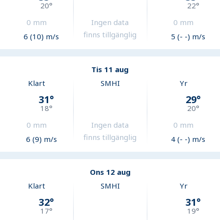
20
°
22
°
0
mm
Ingen data
0
mm
finns tillgänglig
6 (10) m/s
5 (- -) m/s
Tis 11 aug
Klart
SMHI
Yr
31
°
29
°
18
°
20
°
0
mm
Ingen data
0
mm
finns tillgänglig
6 (9) m/s
4 (- -) m/s
Ons 12 aug
Klart
SMHI
Yr
32
°
31
°
17
°
19
°