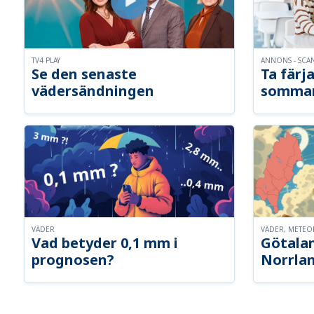
TV4 PLAY
ANNONS - SCA
Se den senaste
Ta färja
vädersändningen
somma
VÄDER
VÄDER, METE
Vad betyder 0,1 mm i
Götalan
prognosen?
Norrla