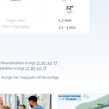
32
°
24
°
Ingen data
1,2
mm
finns tillgänglig
2 (- -) m/s
llhandahållen
enligt
CC BY 4.0
dahållen
enligt
CC BY 4.0
Norge har mappats till likvärdiga