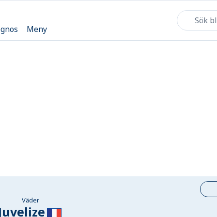
ognos
Meny
Väder
Juvelize