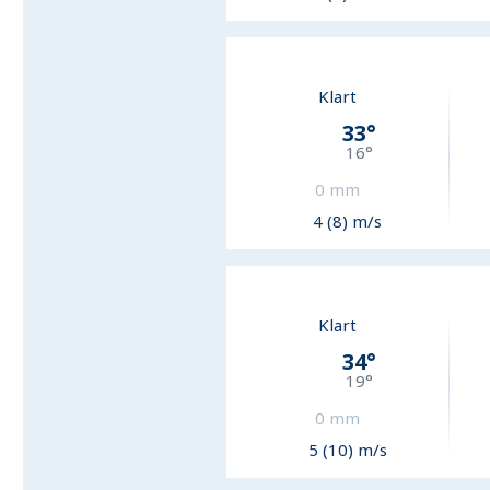
Klart
33
°
16
°
0
mm
4 (8) m/s
Klart
34
°
19
°
0
mm
5 (10) m/s