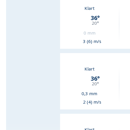
Klart
36
°
20
°
0
mm
3 (6) m/s
Klart
36
°
20
°
0,3
mm
2 (4) m/s
Klart