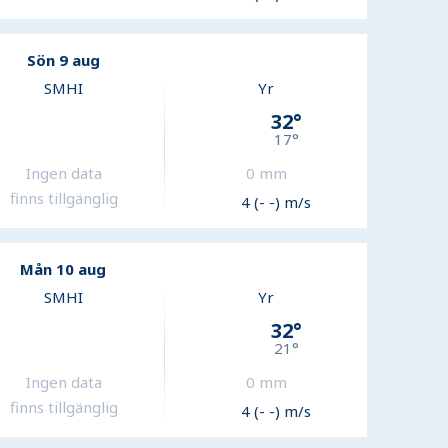
Sön 9 aug
SMHI
Yr
32
°
17
°
Ingen data
0
mm
finns tillgänglig
4 (- -) m/s
Mån 10 aug
SMHI
Yr
32
°
21
°
Ingen data
0
mm
finns tillgänglig
4 (- -) m/s