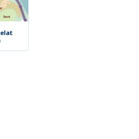
elat
a