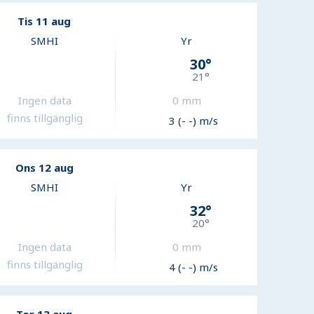
Tis 11 aug
SMHI
Yr
30
°
21
°
Ingen data
0
mm
finns tillgänglig
3 (- -) m/s
Ons 12 aug
SMHI
Yr
32
°
20
°
Ingen data
0
mm
finns tillgänglig
4 (- -) m/s