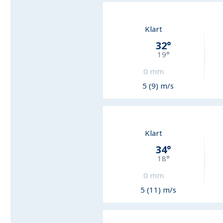
Klart
32
°
19
°
0
mm
5 (9) m/s
Klart
34
°
18
°
0
mm
5 (11) m/s