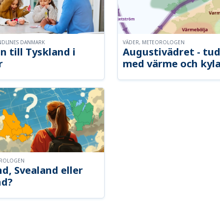
NDLINES DANMARK
VÄDER, METEOROLOGEN
n till Tyskland i
Augustivädret - tud
r
med värme och kyl
OROLOGEN
d, Svealand eller
nd?