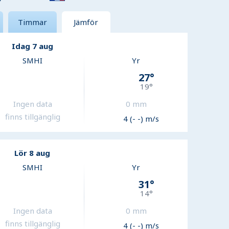
Timmar
Jämför
Idag 7 aug
SMHI
Yr
27
°
19
°
Ingen data
0
mm
finns tillgänglig
4 (- -) m/s
Lör 8 aug
SMHI
Yr
31
°
14
°
Ingen data
0
mm
finns tillgänglig
4 (- -) m/s