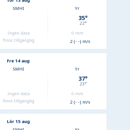
Tor 13 aug
SMHI
Yr
35
°
22
°
Ingen data
0
mm
finns tillgänglig
2 (- -) m/s
Fre 14 aug
SMHI
Yr
37
°
23
°
Ingen data
0
mm
finns tillgänglig
2 (- -) m/s
Lör 15 aug
SMHI
Yr