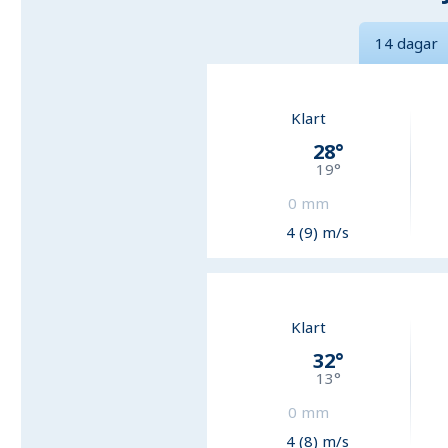
14 dagar
Klart
28
°
19
°
0
mm
4 (9) m/s
Klart
32
°
13
°
0
mm
4 (8) m/s