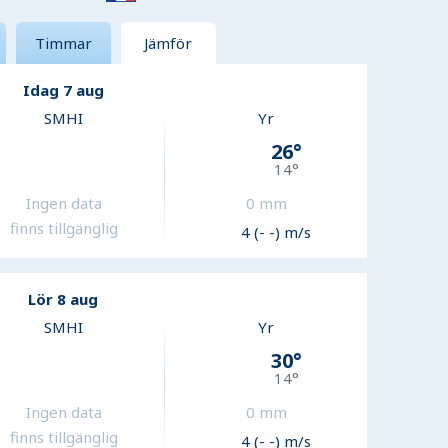
Timmar
Jämför
Idag 7 aug
SMHI
Yr
26
°
14
°
Ingen data
0
mm
finns tillgänglig
4 (- -) m/s
Lör 8 aug
SMHI
Yr
30
°
14
°
Ingen data
0
mm
finns tillgänglig
4 (- -) m/s