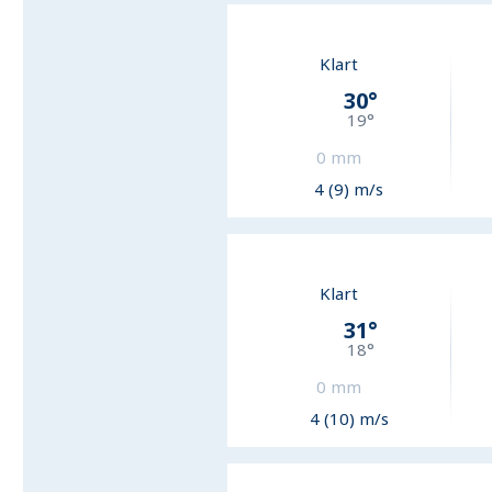
Klart
30
°
19
°
0
mm
4 (9) m/s
Klart
31
°
18
°
0
mm
4 (10) m/s