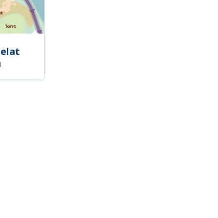
elat
a