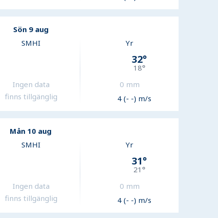
Sön 9 aug
SMHI
Yr
32
°
18
°
Ingen data
0
mm
finns tillgänglig
4 (- -) m/s
Mån 10 aug
SMHI
Yr
31
°
21
°
Ingen data
0
mm
finns tillgänglig
4 (- -) m/s