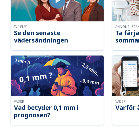
TV4 PLAY
ANNONS - SCA
Se den senaste
Ta färja
vädersändningen
somma
VÄDER
VÄDER
Vad betyder 0,1 mm i
Varför 
prognosen?