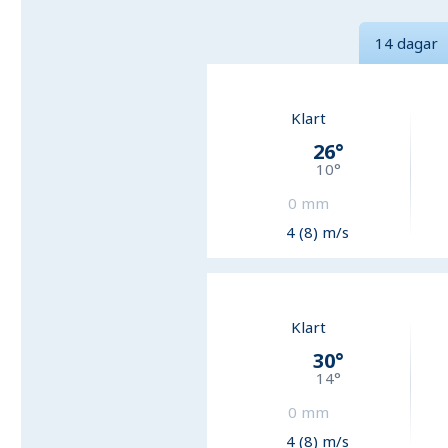
14 dagar
Klart
26
°
10
°
0
mm
4 (8) m/s
Klart
30
°
14
°
0
mm
4 (8) m/s