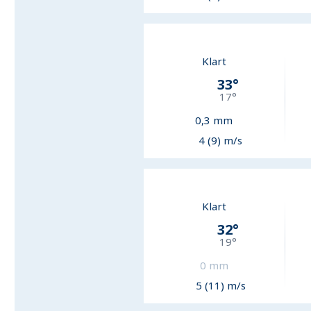
Klart
33
°
17
°
0,3
mm
4 (9) m/s
Klart
32
°
19
°
0
mm
5 (11) m/s