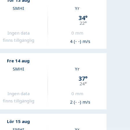
Tor 13 aug
SMHI
Yr
34
°
22
°
Ingen data
0
mm
finns tillgänglig
4 (- -) m/s
Fre 14 aug
SMHI
Yr
37
°
24
°
Ingen data
0
mm
finns tillgänglig
2 (- -) m/s
Lör 15 aug
SMHI
Yr