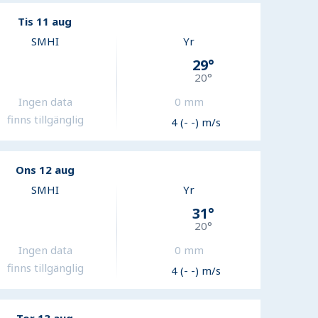
Tis 11 aug
SMHI
Yr
29
°
20
°
Ingen data
0
mm
finns tillgänglig
4 (- -) m/s
Ons 12 aug
SMHI
Yr
31
°
20
°
Ingen data
0
mm
finns tillgänglig
4 (- -) m/s