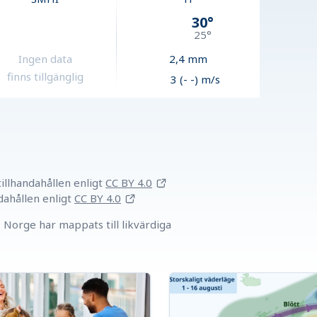
30
°
25
°
Ingen data
2,4
mm
finns tillgänglig
3 (- -) m/s
llhandahållen
enligt
CC BY 4.0
dahållen
enligt
CC BY 4.0
Norge har mappats till likvärdiga