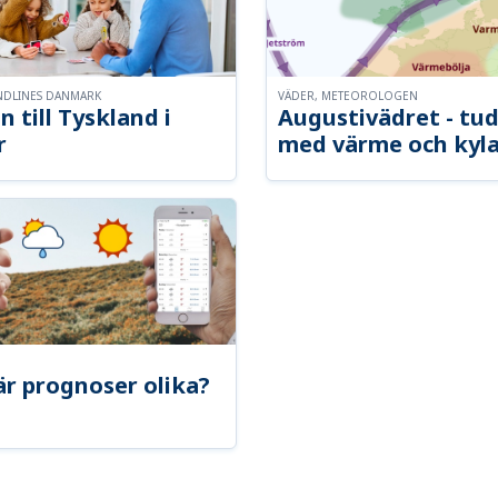
NDLINES DANMARK
VÄDER, METEOROLOGEN
n till Tyskland i
Augustivädret - tud
r
med värme och kyl
är prognoser olika?