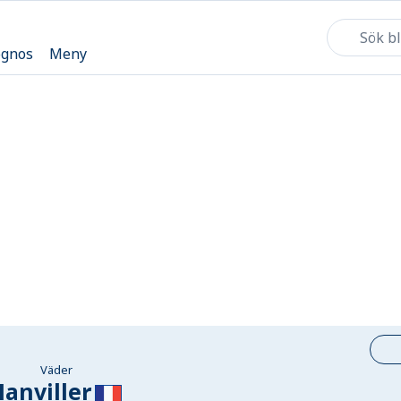
ognos
Meny
Väder
anviller