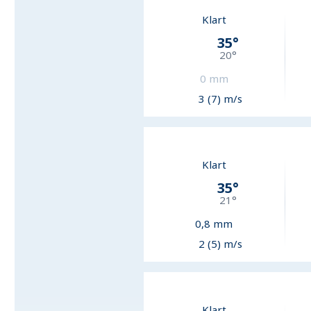
Klart
35
°
20
°
0
mm
3 (7) m/s
Klart
35
°
21
°
0,8
mm
2 (5) m/s
Klart