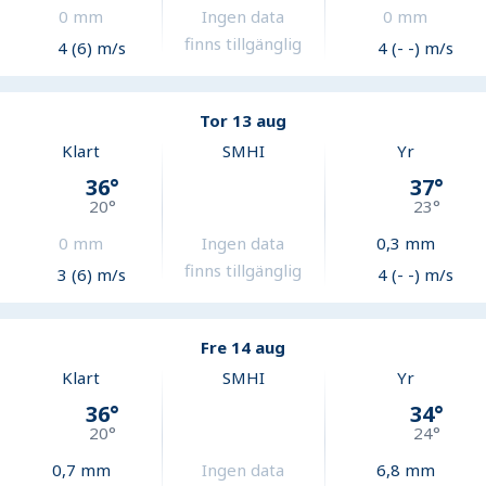
0
mm
Ingen data
0
mm
finns tillgänglig
4 (6) m/s
4 (- -) m/s
Tor 13 aug
Klart
SMHI
Yr
36
°
37
°
20
°
23
°
0
mm
Ingen data
0,3
mm
finns tillgänglig
3 (6) m/s
4 (- -) m/s
Fre 14 aug
Klart
SMHI
Yr
36
°
34
°
20
°
24
°
0,7
mm
Ingen data
6,8
mm