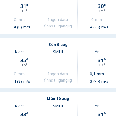
31
°
30
°
13
°
15
°
0
mm
Ingen data
0
mm
finns tillgänglig
4 (8) m/s
4 (- -) m/s
Sön 9 aug
Klart
SMHI
Yr
35
°
31
°
15
°
17
°
0
mm
Ingen data
0,1
mm
finns tillgänglig
4 (8) m/s
3 (- -) m/s
Mån 10 aug
Klart
SMHI
Yr
33
°
31
°