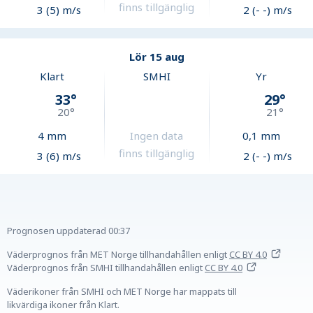
finns tillgänglig
3 (5) m/s
2 (- -) m/s
Lör 15 aug
Klart
SMHI
Yr
33
°
29
°
20
°
21
°
4
mm
Ingen data
0,1
mm
finns tillgänglig
3 (6) m/s
2 (- -) m/s
Prognosen uppdaterad
00:37
Väderprognos från MET Norge tillhandahållen
enligt
CC BY 4.0
Väderprognos från SMHI tillhandahållen
enligt
CC BY 4.0
Väderikoner från SMHI och MET Norge har mappats till
likvärdiga ikoner från Klart.