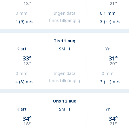
18
°
21
°
0
mm
Ingen data
0,1
mm
finns tillgänglig
4 (9) m/s
3 (- -) m/s
Tis 11 aug
Klart
SMHI
Yr
33
°
31
°
18
°
20
°
0
mm
Ingen data
0
mm
finns tillgänglig
4 (8) m/s
3 (- -) m/s
Ons 12 aug
Klart
SMHI
Yr
34
°
34
°
18
°
21
°