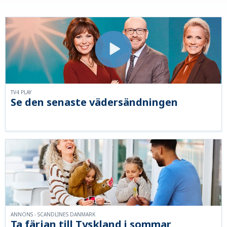
TV4 PLAY
Se den senaste vädersändningen
ANNONS - SCANDLINES DANMARK
Ta färjan till Tyskland i sommar