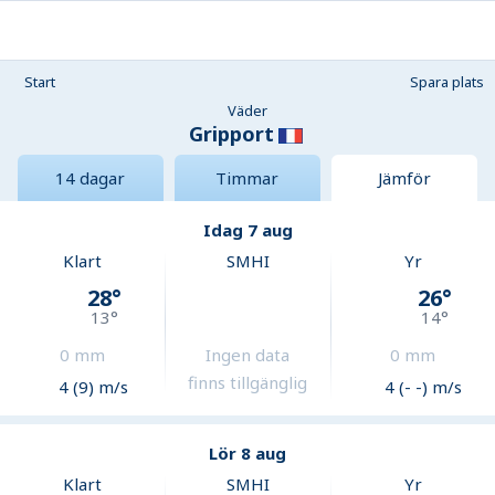
Start
Spara plats
Väder
Gripport
14 dagar
Timmar
Jämför
Idag 7 aug
Klart
SMHI
Yr
28
°
26
°
13
°
14
°
0
mm
Ingen data
0
mm
finns tillgänglig
4 (9) m/s
4 (- -) m/s
Lör 8 aug
Klart
SMHI
Yr