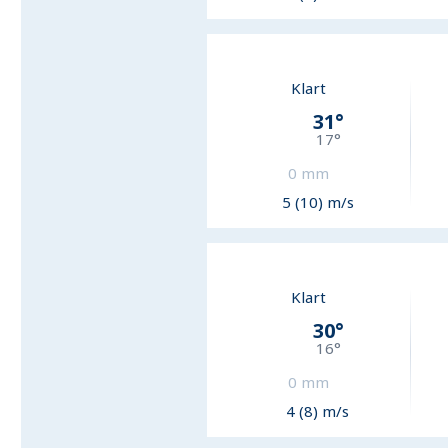
Klart
31
°
17
°
0
mm
5 (10) m/s
Klart
30
°
16
°
0
mm
4 (8) m/s