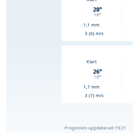
28
°
18
°
1,1
mm
3 (6) m/s
Klart
26
°
16
°
1,7
mm
3 (7) m/s
Prognosen uppdaterad
19:21