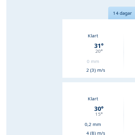
14 dagar
Klart
31
°
20
°
0
mm
2 (3) m/s
Klart
30
°
15
°
0,2
mm
4 (8) m/s