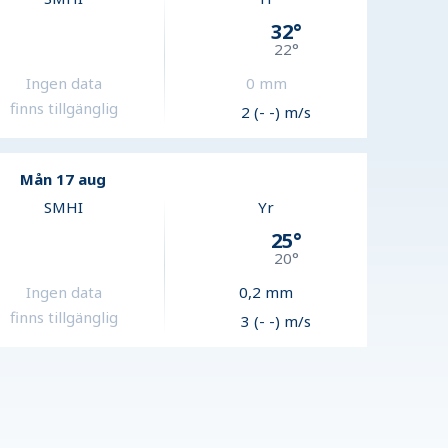
32
°
22
°
Ingen data
0
mm
finns tillgänglig
2 (- -) m/s
Mån 17 aug
SMHI
Yr
25
°
20
°
Ingen data
0,2
mm
finns tillgänglig
3 (- -) m/s