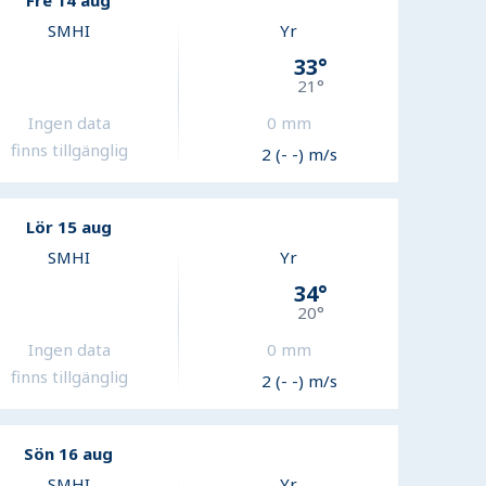
Fre 14 aug
SMHI
Yr
33
°
21
°
Ingen data
0
mm
finns tillgänglig
2 (- -) m/s
Lör 15 aug
SMHI
Yr
34
°
20
°
Ingen data
0
mm
finns tillgänglig
2 (- -) m/s
Sön 16 aug
SMHI
Yr