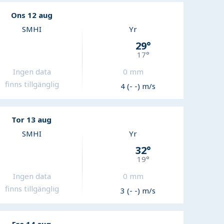
Ons 12 aug
SMHI
Yr
29
°
17
°
Ingen data
0
mm
finns tillgänglig
4 (- -) m/s
Tor 13 aug
SMHI
Yr
32
°
19
°
Ingen data
0
mm
finns tillgänglig
3 (- -) m/s