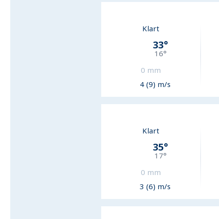
Klart
33
°
16
°
0
mm
4 (9) m/s
Klart
35
°
17
°
0
mm
3 (6) m/s