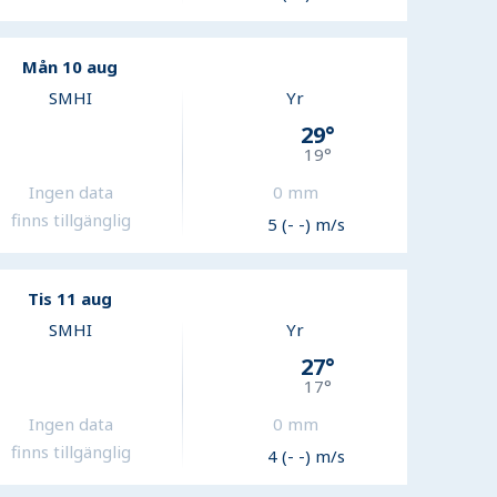
Mån 10 aug
SMHI
Yr
29
°
19
°
Ingen data
0
mm
finns tillgänglig
5 (- -) m/s
Tis 11 aug
SMHI
Yr
27
°
17
°
Ingen data
0
mm
finns tillgänglig
4 (- -) m/s