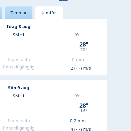
Timmar
Jämför
Idag 8 aug
SMHI
Yr
28
°
20
°
Ingen data
0
mm
finns tillgänglig
2 (- -) m/s
Sön 9 aug
SMHI
Yr
28
°
16
°
Ingen data
0,2
mm
finns tillgänglig
4 (- -) m/s