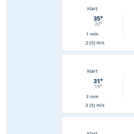
Klart
35
°
20
°
1
mm
2 (5) m/s
Klart
31
°
19
°
3
mm
3 (5) m/s
Klart