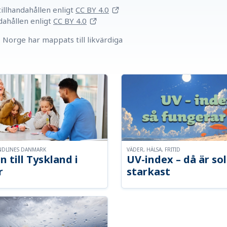
llhandahållen
enligt
CC BY 4.0
dahållen
enligt
CC BY 4.0
Norge har mappats till likvärdiga
NDLINES DANMARK
VÄDER, HÄLSA, FRITID
n till Tyskland i
UV-index – då är so
r
starkast