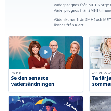
Väderprognos från MET Norge ti
Väderprognos från SMHI tillhan
Väderikoner från SMHI och MET 
ikoner från Klart.
TV4 PLAY
ANNONS - SCA
Se den senaste
Ta färja
vädersändningen
somma