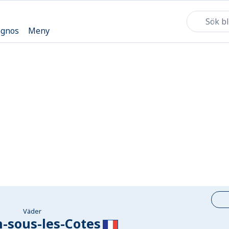
ognos
Meny
Väder
n-sous-les-Cotes