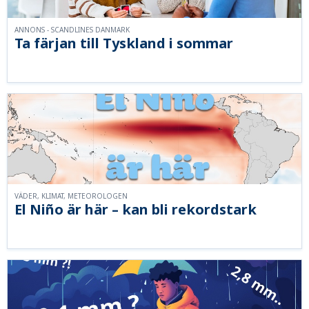
ANNONS - SCANDLINES DANMARK
Ta färjan till Tyskland i sommar
VÄDER, KLIMAT, METEOROLOGEN
El Niño är här – kan bli rekordstark