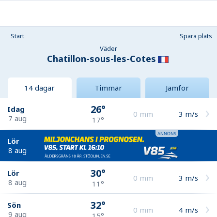
Start
Spara plats
Väder
Chatillon-sous-les-Cotes
14 dagar
Timmar
Jämför
26°
Idag
0
mm
3
m/s
7 aug
17°
Lör
8 aug
30°
Lör
0
mm
3
m/s
8 aug
11°
32°
Sön
0
mm
4
m/s
9 aug
15°