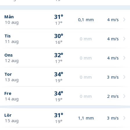
31°
Mån
0,1
mm
4
m/s
10 aug
17°
30°
Tis
0
mm
4
m/s
11 aug
16°
32°
Ons
0
mm
4
m/s
12 aug
17°
34°
Tor
0
mm
3
m/s
13 aug
19°
34°
Fre
0
mm
2
m/s
14 aug
19°
31°
Lör
1,1
mm
3
m/s
15 aug
19°