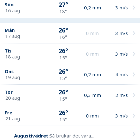
27°
Sön
0,2
mm
3
m/s
16 aug
18°
26°
Mån
0
mm
3
m/s
17 aug
16°
26°
Tis
0
mm
3
m/s
18 aug
15°
26°
Ons
0,2
mm
4
m/s
19 aug
15°
26°
Tor
0,3
mm
2
m/s
20 aug
15°
26°
Fre
0
mm
3
m/s
21 aug
15°
Augustivädret:
Så brukar det vara...