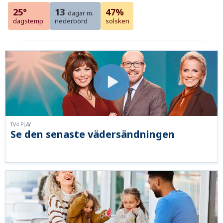
25°
13
47%
dagar m.
dagstemp
nederbörd
solsken
TV4 PLAY
Se den senaste vädersändningen