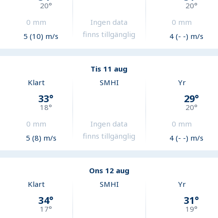
20
°
20
°
0
mm
Ingen data
0
mm
finns tillgänglig
5 (10) m/s
4 (- -) m/s
Tis 11 aug
Klart
SMHI
Yr
33
°
29
°
18
°
20
°
0
mm
Ingen data
0
mm
finns tillgänglig
5 (8) m/s
4 (- -) m/s
Ons 12 aug
Klart
SMHI
Yr
34
°
31
°
17
°
19
°