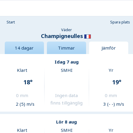
Start
Spara plats
Väder
Champigneulles
14 dagar
Timmar
Jämför
Idag 7 aug
Klart
SMHI
Yr
18
°
19
°
0
mm
Ingen data
0
mm
finns tillgänglig
2 (5) m/s
3 (- -) m/s
Lör 8 aug
Klart
SMHI
Yr