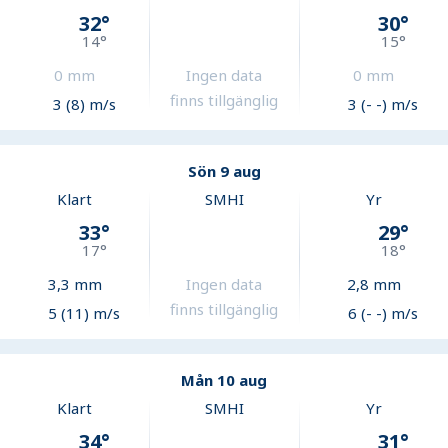
32
°
30
°
14
°
15
°
0
mm
Ingen data
0
mm
finns tillgänglig
3 (8) m/s
3 (- -) m/s
Sön 9 aug
Klart
SMHI
Yr
33
°
29
°
17
°
18
°
3,3
mm
Ingen data
2,8
mm
finns tillgänglig
5 (11) m/s
6 (- -) m/s
Mån 10 aug
Klart
SMHI
Yr
34
°
31
°