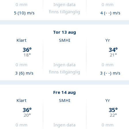
0
mm
Ingen data
0
mm
finns tillgänglig
5 (10) m/s
4 (- -) m/s
Tor 13 aug
Klart
SMHI
Yr
36
°
34
°
18
°
21
°
0
mm
Ingen data
0
mm
finns tillgänglig
3 (6) m/s
3 (- -) m/s
Fre 14 aug
Klart
SMHI
Yr
36
°
35
°
20
°
22
°
0
mm
Ingen data
0
mm