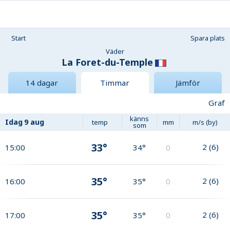
Start
Spara plats
Väder
La Foret-du-Temple
14 dagar
Timmar
Jämför
Graf
känns
Idag
9 aug
temp
mm
m/s (by)
som
33°
2
(
6
)
15:00
34°
0
35°
2
(
6
)
16:00
35°
0
35°
2
(
6
)
17:00
35°
0