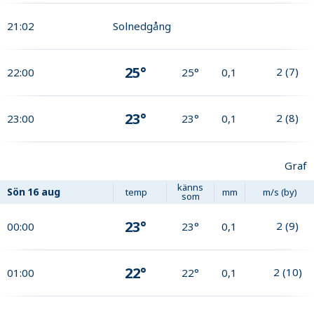
21:02
Solnedgång
25°
2
(
7
)
22:00
25°
0,1
23°
2
(
8
)
23:00
23°
0,1
Graf
känns
Sön
16 aug
temp
mm
m/s (by)
som
23°
2
(
9
)
00:00
23°
0,1
22°
2
(
10
)
01:00
22°
0,1