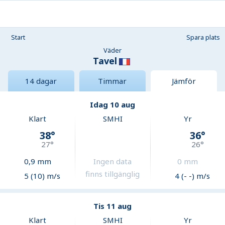
Start
Spara plats
Väder
Tavel
14 dagar
Timmar
Jämför
Idag 10 aug
Klart
SMHI
Yr
38
°
36
°
27
°
26
°
0,9
mm
Ingen data
0
mm
finns tillgänglig
5 (10) m/s
4 (- -) m/s
Tis 11 aug
Klart
SMHI
Yr