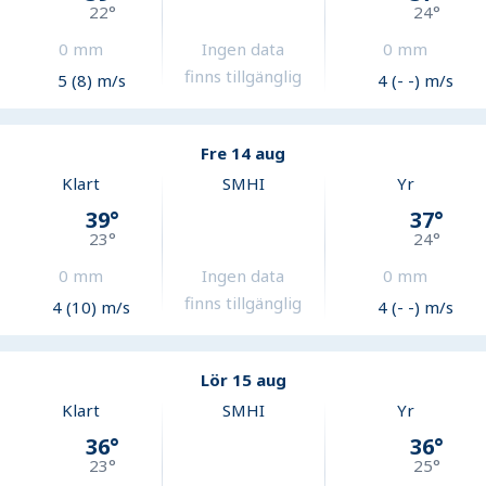
22
°
24
°
0
mm
Ingen data
0
mm
finns tillgänglig
5 (8) m/s
4 (- -) m/s
Fre 14 aug
Klart
SMHI
Yr
39
°
37
°
23
°
24
°
0
mm
Ingen data
0
mm
finns tillgänglig
4 (10) m/s
4 (- -) m/s
Lör 15 aug
Klart
SMHI
Yr
36
°
36
°
23
°
25
°