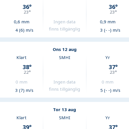
36
°
36
°
23
°
23
°
0,6
mm
Ingen data
0,9
mm
finns tillgänglig
4 (6) m/s
3 (- -) m/s
Ons 12 aug
Klart
SMHI
Yr
38
°
37
°
22
°
23
°
0
mm
Ingen data
0
mm
finns tillgänglig
3 (7) m/s
5 (- -) m/s
Tor 13 aug
Klart
SMHI
Yr
39
°
37
°