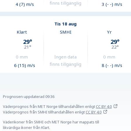
finns tillgänglig
4 (7) m/s
3 (- -) m/s
Tis 18 aug
Klart
SMHI
Yr
29
°
29
°
21
°
22
°
0
mm
Ingen data
0
mm
finns tillgänglig
6 (15) m/s
8 (- -) m/s
Prognosen uppdaterad
09:36
Väderprognos från MET Norge tillhandahållen
enligt
CC BY 4.0
Väderprognos från SMHI tillhandahållen
enligt
CC BY 4.0
Väderikoner från SMHI och MET Norge har mappats till
likvärdiga ikoner från Klart.