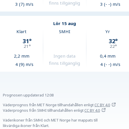
finns tillgänglig
3 (7) m/s
3 (- -) m/s
Lör 15 aug
Klart
SMHI
Yr
31
°
32
°
21
°
22
°
2,2
mm
Ingen data
0,4
mm
finns tillgänglig
4 (9) m/s
4 (- -) m/s
Prognosen uppdaterad
12:08
Väderprognos från MET Norge tillhandahållen
enligt
CC BY 4.0
Väderprognos från SMHI tillhandahållen
enligt
CC BY 4.0
Väderikoner från SMHI och MET Norge har mappats till
likvärdiga ikoner från Klart.