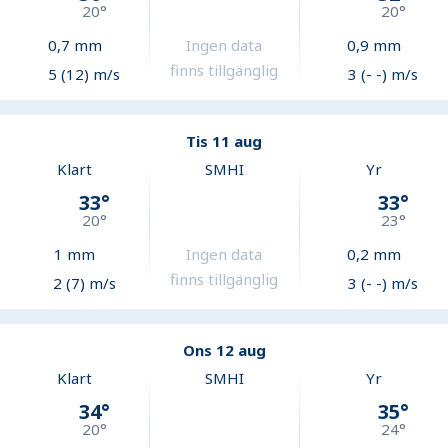
20
°
20
°
0,7
mm
Ingen data
0,9
mm
finns tillgänglig
5 (12) m/s
3 (- -) m/s
Tis 11 aug
Klart
SMHI
Yr
33
°
33
°
20
°
23
°
1
mm
Ingen data
0,2
mm
finns tillgänglig
2 (7) m/s
3 (- -) m/s
Ons 12 aug
Klart
SMHI
Yr
34
°
35
°
20
°
24
°