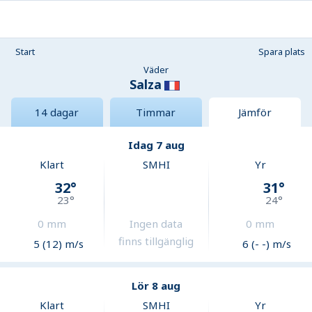
Start
Spara plats
Väder
Salza
14 dagar
Timmar
Jämför
Idag 7 aug
Klart
SMHI
Yr
32
°
31
°
23
°
24
°
0
mm
Ingen data
0
mm
finns tillgänglig
5 (12) m/s
6 (- -) m/s
Lör 8 aug
Klart
SMHI
Yr