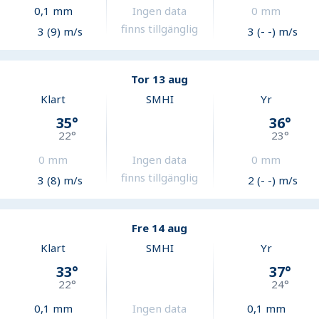
0,1
mm
Ingen data
0
mm
finns tillgänglig
3 (9) m/s
3 (- -) m/s
Tor 13 aug
Klart
SMHI
Yr
35
°
36
°
22
°
23
°
0
mm
Ingen data
0
mm
finns tillgänglig
3 (8) m/s
2 (- -) m/s
Fre 14 aug
Klart
SMHI
Yr
33
°
37
°
22
°
24
°
0,1
mm
Ingen data
0,1
mm