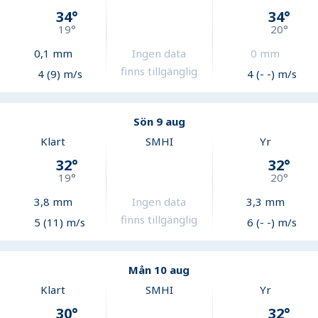
34
°
34
°
19
°
20
°
0,1
mm
Ingen data
0
mm
finns tillgänglig
4 (9) m/s
4 (- -) m/s
Sön 9 aug
Klart
SMHI
Yr
32
°
32
°
19
°
20
°
3,8
mm
Ingen data
3,3
mm
finns tillgänglig
5 (11) m/s
6 (- -) m/s
Mån 10 aug
Klart
SMHI
Yr
30
°
32
°