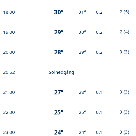
30°
2
(
5
)
18:00
31°
0,2
29°
2
(
4
)
19:00
30°
0,2
28°
3
(
3
)
20:00
29°
0,2
20:52
Solnedgång
27°
3
(
3
)
21:00
28°
0,1
25°
3
(
3
)
22:00
25°
0,1
24°
3
(
3
)
23:00
24°
0,1