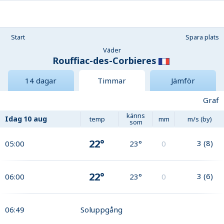
Start
Spara plats
Väder
Rouffiac-des-Corbieres
14 dagar
Timmar
Jämför
Graf
känns
Idag
10 aug
temp
mm
m/s (by)
som
22°
3
(
8
)
05:00
23°
0
22°
3
(
6
)
06:00
23°
0
06:49
Soluppgång