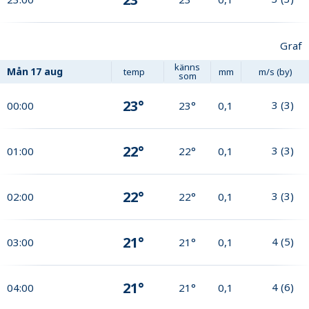
Graf
känns
Mån
17 aug
temp
mm
m/s (by)
som
23°
3
(
3
)
00:00
23°
0,1
22°
3
(
3
)
01:00
22°
0,1
22°
3
(
3
)
02:00
22°
0,1
21°
4
(
5
)
03:00
21°
0,1
21°
4
(
6
)
04:00
21°
0,1