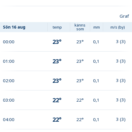
Graf
känns
Sön
16 aug
temp
mm
m/s (by)
som
23°
3
(
3
)
00:00
23°
0,1
23°
3
(
3
)
01:00
23°
0,1
23°
3
(
3
)
02:00
23°
0,1
22°
3
(
3
)
03:00
22°
0,1
22°
3
(
3
)
04:00
22°
0,1