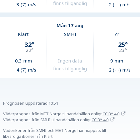
finns tillgänglig
3 (7) m/s
2 (- -) m/s
Mån 17 aug
Klart
SMHI
Yr
32
°
25
°
22
°
23
°
0,3
mm
Ingen data
9
mm
finns tillgänglig
4 (7) m/s
2 (- -) m/s
Prognosen uppdaterad
10:51
Väderprognos från MET Norge tillhandahållen
enligt
CC BY 4.0
Väderprognos från SMHI tillhandahållen
enligt
CC BY 4.0
Väderikoner från SMHI och MET Norge har mappats till
likvärdiga ikoner från Klart.