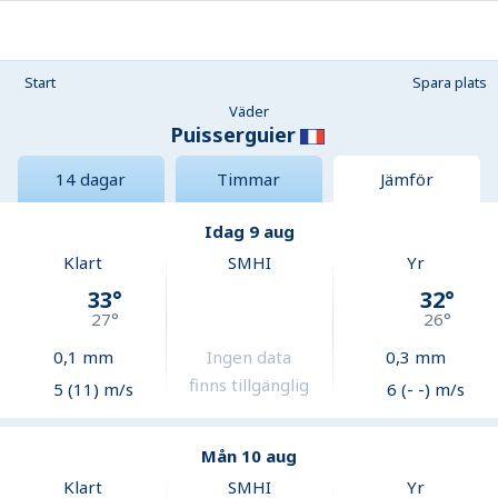
Start
Spara plats
Väder
Puisserguier
14 dagar
Timmar
Jämför
Idag 9 aug
Klart
SMHI
Yr
33
°
32
°
27
°
26
°
0,1
mm
Ingen data
0,3
mm
finns tillgänglig
5 (11) m/s
6 (- -) m/s
Mån 10 aug
Klart
SMHI
Yr