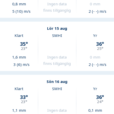
0,8
mm
Ingen data
0
mm
finns tillgänglig
5 (10) m/s
2 (- -) m/s
Lör 15 aug
Klart
SMHI
Yr
35
°
36
°
23
°
25
°
1,6
mm
Ingen data
0
mm
finns tillgänglig
3 (6) m/s
2 (- -) m/s
Sön 16 aug
Klart
SMHI
Yr
33
°
36
°
23
°
24
°
1,1
mm
Ingen data
0,1
mm