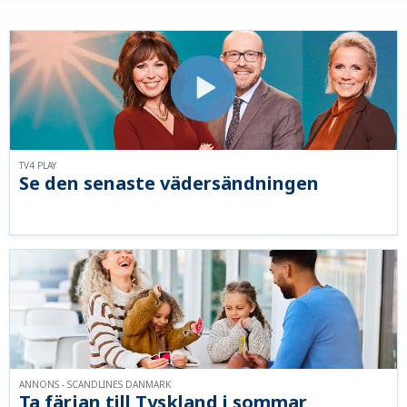
TV4 PLAY
Se den senaste vädersändningen
ANNONS - SCANDLINES DANMARK
Ta färjan till Tyskland i sommar