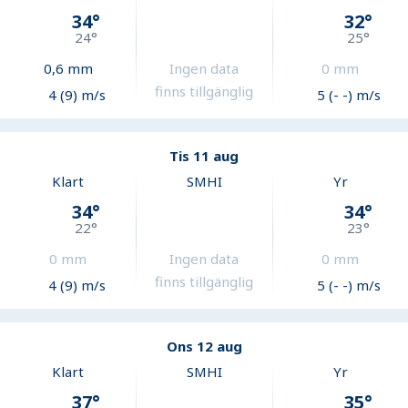
34
°
32
°
24
°
25
°
0,6
mm
Ingen data
0
mm
finns tillgänglig
4 (9) m/s
5 (- -) m/s
Tis 11 aug
Klart
SMHI
Yr
34
°
34
°
22
°
23
°
0
mm
Ingen data
0
mm
finns tillgänglig
4 (9) m/s
5 (- -) m/s
Ons 12 aug
Klart
SMHI
Yr
37
°
35
°