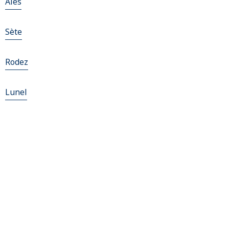
Alès
Sète
Rodez
Lunel