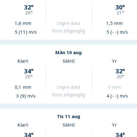
32
°
30
°
20
°
21
°
1,6
mm
Ingen data
1,5
mm
finns tillgänglig
5 (11) m/s
5 (- -) m/s
Mån 10 aug
Klart
SMHI
Yr
34
°
32
°
20
°
20
°
0,1
mm
Ingen data
0
mm
finns tillgänglig
3 (9) m/s
4 (- -) m/s
Tis 11 aug
Klart
SMHI
Yr
34
°
34
°