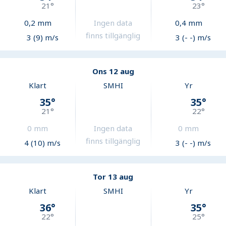
21
°
23
°
0,2
mm
Ingen data
0,4
mm
finns tillgänglig
3 (9) m/s
3 (- -) m/s
Ons 12 aug
Klart
SMHI
Yr
35
°
35
°
21
°
22
°
0
mm
Ingen data
0
mm
finns tillgänglig
4 (10) m/s
3 (- -) m/s
Tor 13 aug
Klart
SMHI
Yr
36
°
35
°
22
°
25
°