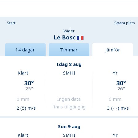
Start
Spara plats
Väder
Le Bosc
14 dagar
Timmar
Jämför
Idag 8 aug
Klart
SMHI
Yr
30
°
30
°
25
°
26
°
0
mm
Ingen data
0
mm
finns tillgänglig
2 (5) m/s
3 (- -) m/s
Sön 9 aug
Klart
SMHI
Yr