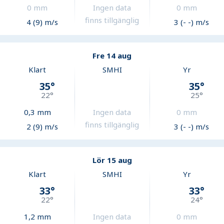
0
mm
Ingen data
0
mm
finns tillgänglig
4 (9) m/s
3 (- -) m/s
Fre 14 aug
Klart
SMHI
Yr
35
°
35
°
22
°
25
°
0,3
mm
Ingen data
0
mm
finns tillgänglig
2 (9) m/s
3 (- -) m/s
Lör 15 aug
Klart
SMHI
Yr
33
°
33
°
22
°
24
°
1,2
mm
Ingen data
0
mm