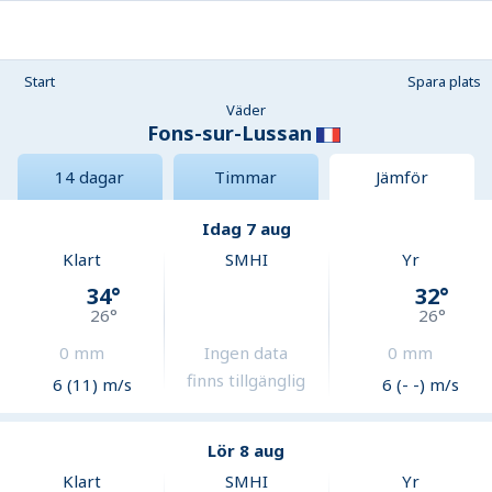
Start
Spara plats
Väder
Fons-sur-Lussan
14 dagar
Timmar
Jämför
Idag 7 aug
Klart
SMHI
Yr
34
°
32
°
26
°
26
°
0
mm
Ingen data
0
mm
finns tillgänglig
6 (11) m/s
6 (- -) m/s
Lör 8 aug
Klart
SMHI
Yr