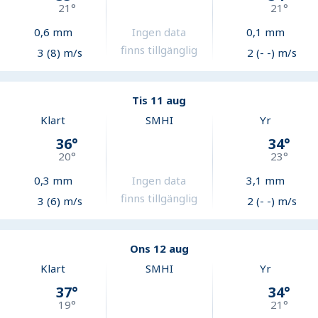
21
°
21
°
0,6
mm
Ingen data
0,1
mm
finns tillgänglig
3 (8) m/s
2 (- -) m/s
Tis 11 aug
Klart
SMHI
Yr
36
°
34
°
20
°
23
°
0,3
mm
Ingen data
3,1
mm
finns tillgänglig
3 (6) m/s
2 (- -) m/s
Ons 12 aug
Klart
SMHI
Yr
37
°
34
°
19
°
21
°