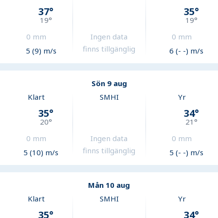
37
°
35
°
19
°
19
°
0
mm
Ingen data
0
mm
finns tillgänglig
5 (9) m/s
6 (- -) m/s
Sön 9 aug
Klart
SMHI
Yr
35
°
34
°
20
°
21
°
0
mm
Ingen data
0
mm
finns tillgänglig
5 (10) m/s
5 (- -) m/s
Mån 10 aug
Klart
SMHI
Yr
35
°
34
°