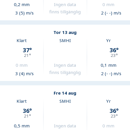
0,2
mm
Ingen data
0
mm
finns tillgänglig
3 (5) m/s
2 (- -) m/s
Tor 13 aug
Klart
SMHI
Yr
37
°
36
°
21
°
23
°
0
mm
Ingen data
0,1
mm
finns tillgänglig
3 (4) m/s
2 (- -) m/s
Fre 14 aug
Klart
SMHI
Yr
36
°
36
°
21
°
23
°
0,5
mm
Ingen data
0
mm