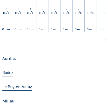
2
2
3
2
2
2
2
3
3
m/s
m/s
m/s
m/s
m/s
m/s
m/s
m/s
m/s
0 mm
0 mm
0 mm
0 mm
0 mm
0 mm
0 mm
0 mm
0 mm
21
Aurillac
Rodez
Le Puy-en-Velay
Millau