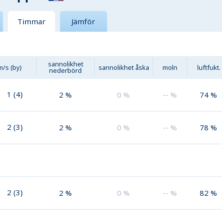
Timmar
Jämför
sannolikhet
m/s (by)
sannolikhet åska
moln
luftfukt.
nederbörd
1
(
4
)
2
%
0
%
--
%
74
%
2
(
3
)
2
%
0
%
--
%
78
%
2
(
3
)
2
%
0
%
--
%
82
%