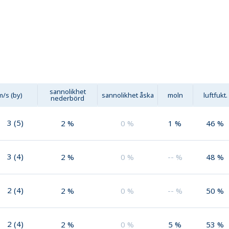
sannolikhet
m/s (by)
sannolikhet åska
moln
luftfukt.
nederbörd
3
(
5
)
2
%
0
%
1
%
46
%
3
(
4
)
2
%
0
%
--
%
48
%
2
(
4
)
2
%
0
%
--
%
50
%
2
(
4
)
2
%
0
%
5
%
53
%