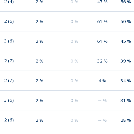
2
(
4
)
2
%
0
%
47
%
56
%
2
(
6
)
2
%
0
%
61
%
50
%
3
(
6
)
2
%
0
%
61
%
45
%
2
(
7
)
2
%
0
%
32
%
39
%
2
(
7
)
2
%
0
%
4
%
34
%
3
(
6
)
2
%
0
%
--
%
31
%
2
(
6
)
2
%
0
%
--
%
28
%