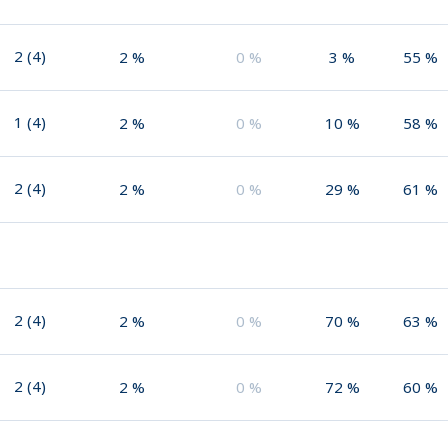
2
(
4
)
2
%
0
%
3
%
55
%
1
(
4
)
2
%
0
%
10
%
58
%
2
(
4
)
2
%
0
%
29
%
61
%
2
(
4
)
2
%
0
%
70
%
63
%
2
(
4
)
2
%
0
%
72
%
60
%