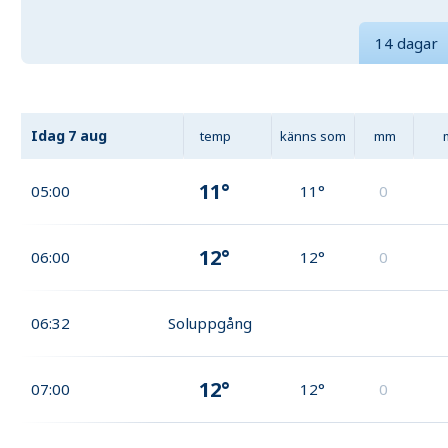
14 dagar
Idag
7 aug
temp
känns som
mm
11°
05:00
11°
0
12°
06:00
12°
0
06:32
Soluppgång
12°
07:00
12°
0