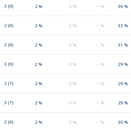
3
(
6
)
2
%
0
%
--
%
36
%
2
(
6
)
2
%
0
%
--
%
33
%
2
(
6
)
2
%
0
%
--
%
31
%
3
(
6
)
2
%
0
%
--
%
29
%
2
(
7
)
2
%
0
%
--
%
29
%
3
(
7
)
2
%
0
%
--
%
29
%
2
(
6
)
2
%
0
%
--
%
30
%