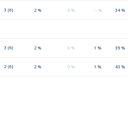
3
(
6
)
2
%
0
%
--
%
34
%
3
(
6
)
2
%
0
%
1
%
39
%
2
(
6
)
2
%
0
%
1
%
43
%