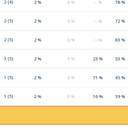
2
(
4
)
2
%
0
%
--
%
78
%
2
(
5
)
2
%
0
%
--
%
72
%
2
(
5
)
2
%
0
%
--
%
63
%
3
(
5
)
2
%
0
%
23
%
53
%
1
(
5
)
2
%
0
%
71
%
45
%
1
(
5
)
2
%
0
%
16
%
39
%