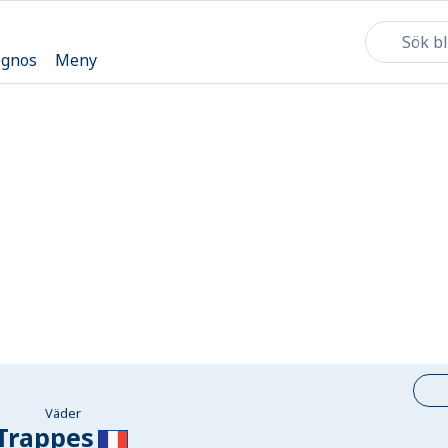
ognos
Meny
Väder
Trappes