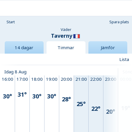
Start
Spara plats
Väder
Taverny
14 dagar
Timmar
Jämför
Lista
Idag 8 Aug
Sönd
16:00
17:00
18:00
19:00
20:00
21:00
22:00
23:00
00:00
31°
30°
30°
30°
28°
25°
19°
22°
20°