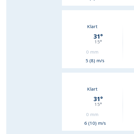
Klart
31
°
15
°
0
mm
5 (8) m/s
Klart
31
°
15
°
0
mm
6 (10) m/s