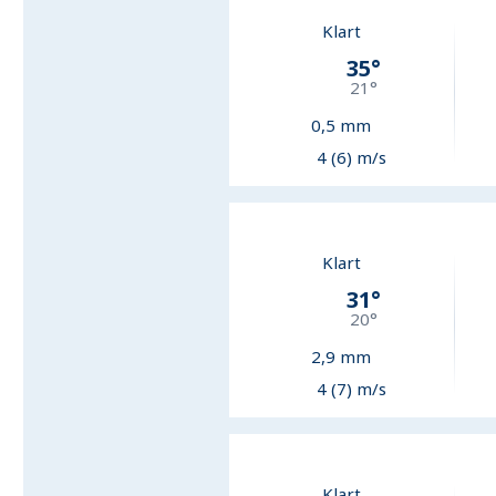
Klart
35
°
21
°
0,5
mm
4 (6) m/s
Klart
31
°
20
°
2,9
mm
4 (7) m/s
Klart