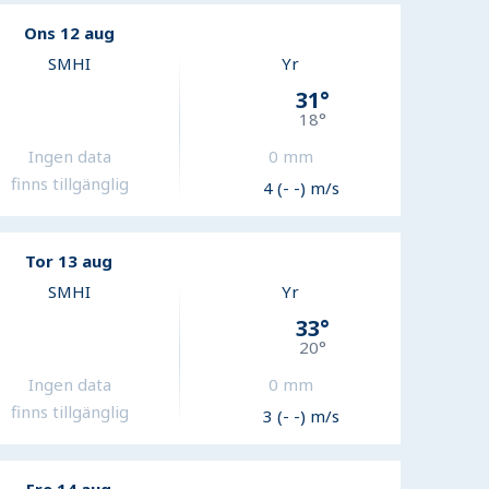
Ons 12 aug
SMHI
Yr
31
°
18
°
Ingen data
0
mm
finns tillgänglig
4 (- -) m/s
Tor 13 aug
SMHI
Yr
33
°
20
°
Ingen data
0
mm
finns tillgänglig
3 (- -) m/s