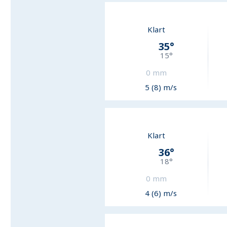
Klart
35
°
15
°
0
mm
5 (8) m/s
Klart
36
°
18
°
0
mm
4 (6) m/s