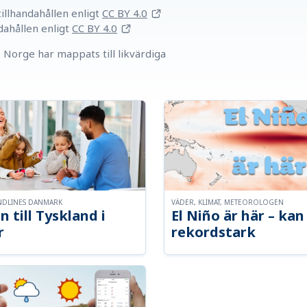
llhandahållen
enligt
CC BY 4.0
dahållen
enligt
CC BY 4.0
Norge har mappats till likvärdiga
NDLINES DANMARK
VÄDER, KLIMAT, METEOROLOGEN
n till Tyskland i
El Niño är här – kan 
r
rekordstark