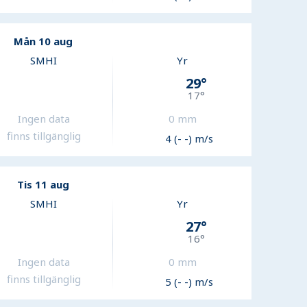
Mån 10 aug
SMHI
Yr
29
°
17
°
Ingen data
0
mm
finns tillgänglig
4 (- -) m/s
Tis 11 aug
SMHI
Yr
27
°
16
°
Ingen data
0
mm
finns tillgänglig
5 (- -) m/s