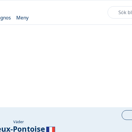
ognos
Meny
Väder
eux-Pontoise