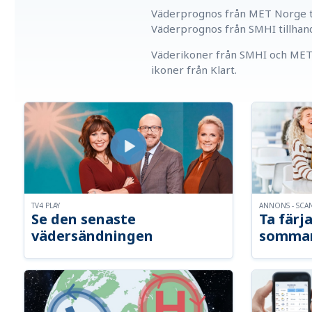
Väderprognos från MET Norge ti
Väderprognos från SMHI tillhan
Väderikoner från SMHI och MET 
ikoner från Klart.
TV4 PLAY
ANNONS - SCA
Se den senaste
Ta färja
vädersändningen
somma