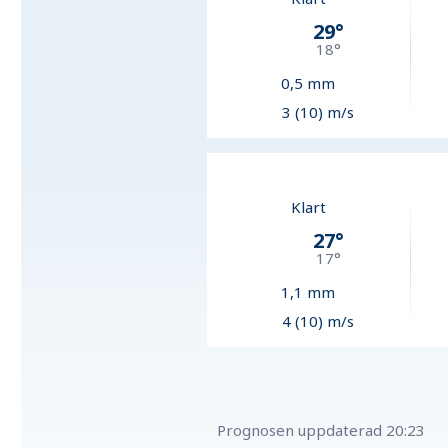
29
°
18
°
0,5
mm
3 (10) m/s
Klart
27
°
17
°
1,1
mm
4 (10) m/s
Prognosen uppdaterad
20:23