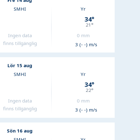
Fre 14 aug
SMHI
Yr
34
°
21
°
Ingen data
0
mm
finns tillgänglig
3 (- -) m/s
Lör 15 aug
SMHI
Yr
34
°
22
°
Ingen data
0
mm
finns tillgänglig
3 (- -) m/s
Sön 16 aug
SMHI
Yr