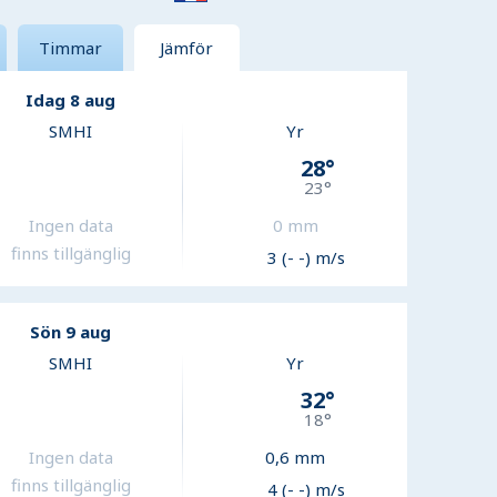
Timmar
Jämför
Idag 8 aug
SMHI
Yr
28
°
23
°
Ingen data
0
mm
finns tillgänglig
3 (- -) m/s
Sön 9 aug
SMHI
Yr
32
°
18
°
Ingen data
0,6
mm
finns tillgänglig
4 (- -) m/s