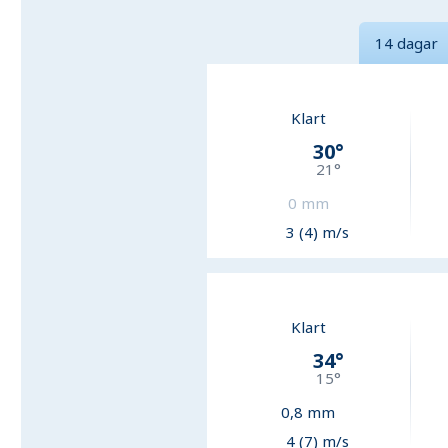
14 dagar
Klart
30
°
21
°
0
mm
3 (4) m/s
Klart
34
°
15
°
0,8
mm
4 (7) m/s