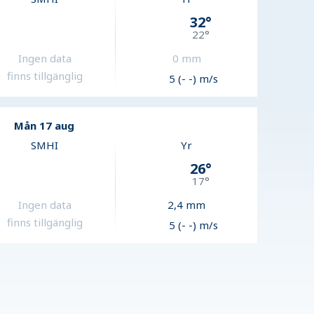
32
°
22
°
Ingen data
0
mm
finns tillgänglig
5 (- -) m/s
Mån 17 aug
SMHI
Yr
26
°
17
°
Ingen data
2,4
mm
finns tillgänglig
5 (- -) m/s