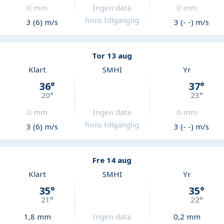
0
mm
Ingen data
0
mm
finns tillgänglig
3 (6) m/s
3 (- -) m/s
Tor 13 aug
Klart
SMHI
Yr
36
°
37
°
20
°
23
°
0
mm
Ingen data
0
mm
finns tillgänglig
3 (6) m/s
3 (- -) m/s
Fre 14 aug
Klart
SMHI
Yr
35
°
35
°
21
°
22
°
1,8
mm
Ingen data
0,2
mm