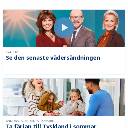
TV4 PLAY
Se den senaste vädersändningen
ANNONS - SCANDLINES DANMARK
Ta färjan till Tyskland i sommar