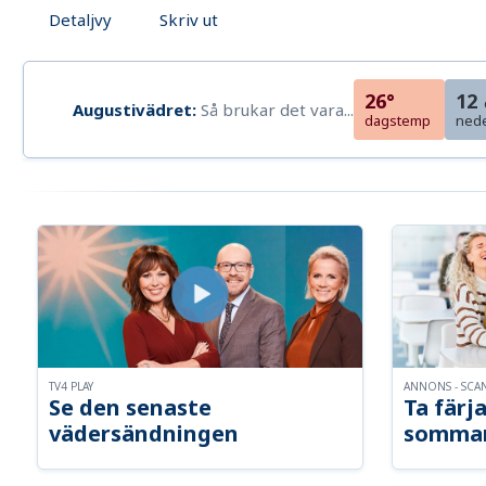
Detaljvy
Skriv ut
26°
12
Augustivädret:
Så brukar det vara...
dagstemp
ned
TV4 PLAY
ANNONS - SCA
Se den senaste
Ta färja
vädersändningen
somma