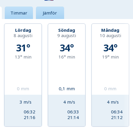
Timmar
Jämför
Lördag
Söndag
Måndag
8 augusti
9 augusti
10 augusti
31°
34°
34°
13°
min
16°
min
19°
min
0
mm
0,1
mm
0
mm
3
m/s
4
m/s
4
m/s
06:32
06:33
06:34
21:16
21:14
21:12