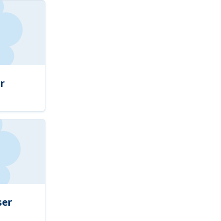
r
ser