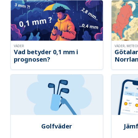
VÄDER
VÄDER, METE
Vad betyder 0,1 mm i
Götalan
prognosen?
Norrla
Golfväder
Jämf