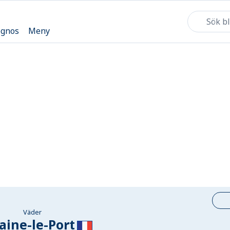
ognos
Meny
Väder
aine-le-Port