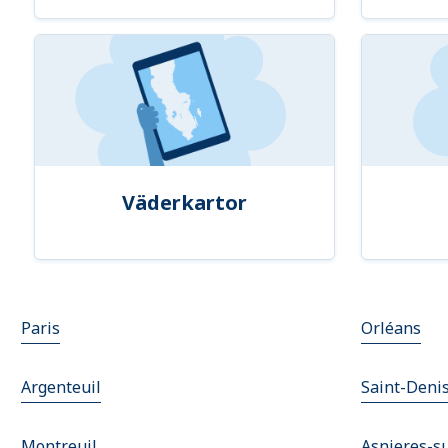
Väderkartor
Paris
Orléans
Argenteuil
Saint-Deni
Montreuil
Asnieres-s