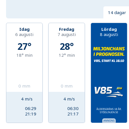
14 dagar
Idag
Fredag
Lördag
6 augusti
7 augusti
8 augusti
27°
28°
18°
min
12°
min
0
mm
0
mm
4
m/s
4
m/s
06:29
06:30
21:19
21:17