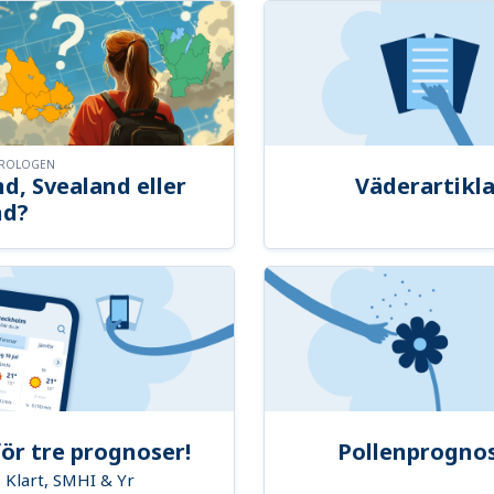
OROLOGEN
d, Svealand eller
Väderartikla
nd?
ör tre prognoser!
Pollenprogno
Klart, SMHI & Yr