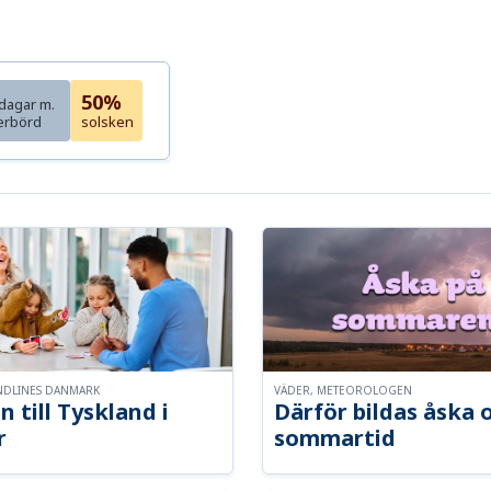
50%
dagar m.
erbörd
solsken
NDLINES DANMARK
VÄDER, METEOROLOGEN
n till Tyskland i
Därför bildas åska 
r
sommartid