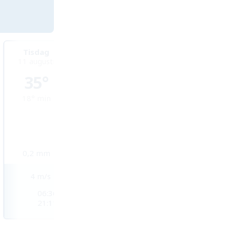
Tisdag
Onsdag
Torsdag
11 augusti
12 augusti
13 augusti
35°
37°
38°
18°
min
20°
min
22°
min
0,2
mm
0
mm
0,1
mm
4
m/s
3
m/s
3
m/s
06:36
06:37
06:38
21:11
21:09
21:07