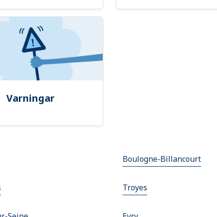
Varningar
Boulogne-Billancourt
s
Troyes
ur-Seine
Evry