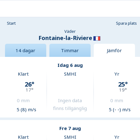
Start
Spara plats
Väder
Fontaine-la-Riviere
14 dagar
Timmar
Jämför
Idag 6 aug
Klart
SMHI
Yr
26
°
25
°
17
°
19
°
0
mm
Ingen data
0
mm
finns tillgänglig
5 (8) m/s
5 (- -) m/s
Fre 7 aug
Klart
SMHI
Yr