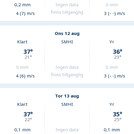
0,2
mm
Ingen data
0
mm
finns tillgänglig
4 (7) m/s
3 (- -) m/s
Ons 12 aug
Klart
SMHI
Yr
37
°
36
°
21
°
23
°
0
mm
Ingen data
0
mm
finns tillgänglig
4 (6) m/s
3 (- -) m/s
Tor 13 aug
Klart
SMHI
Yr
37
°
35
°
22
°
25
°
0,1
mm
Ingen data
0,1
mm