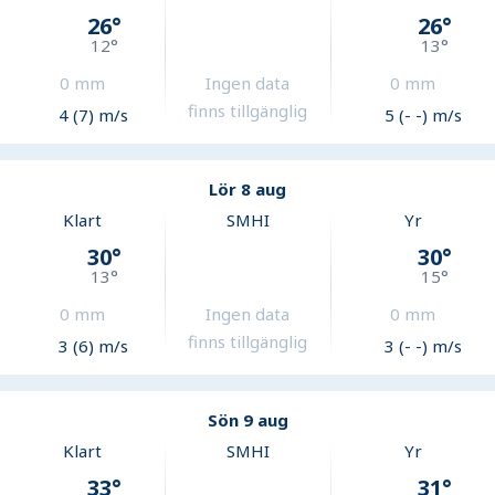
26
°
26
°
12
°
13
°
0
mm
Ingen data
0
mm
finns tillgänglig
4 (7) m/s
5 (- -) m/s
Lör 8 aug
Klart
SMHI
Yr
30
°
30
°
13
°
15
°
0
mm
Ingen data
0
mm
finns tillgänglig
3 (6) m/s
3 (- -) m/s
Sön 9 aug
Klart
SMHI
Yr
33
°
31
°