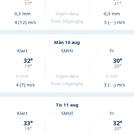
17
°
21
°
0,3
mm
Ingen data
0,3
mm
finns tillgänglig
4 (12) m/s
5 (- -) m/s
Mån 10 aug
Klart
SMHI
Yr
32
°
30
°
19
°
20
°
0
mm
Ingen data
0
mm
finns tillgänglig
4 (7) m/s
3 (- -) m/s
Tis 11 aug
Klart
SMHI
Yr
33
°
32
°
18
°
20
°