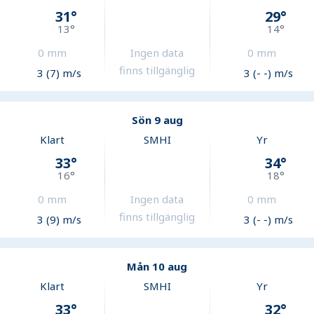
31
°
29
°
13
°
14
°
0
mm
Ingen data
0
mm
finns tillgänglig
3 (7) m/s
3 (- -) m/s
Sön 9 aug
Klart
SMHI
Yr
33
°
34
°
16
°
18
°
0
mm
Ingen data
0
mm
finns tillgänglig
3 (9) m/s
3 (- -) m/s
Mån 10 aug
Klart
SMHI
Yr
33
°
32
°