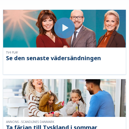
TV4 PLAY
Se den senaste vädersändningen
ANNONS - SCANDLINES DANMARK
Ta färjan till Tyskland i sommar