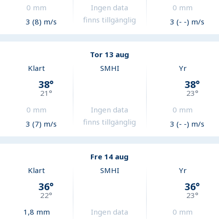
0
mm
Ingen data
0
mm
finns tillgänglig
3 (8) m/s
3 (- -) m/s
Tor 13 aug
Klart
SMHI
Yr
38
°
38
°
21
°
23
°
0
mm
Ingen data
0
mm
finns tillgänglig
3 (7) m/s
3 (- -) m/s
Fre 14 aug
Klart
SMHI
Yr
36
°
36
°
22
°
23
°
1,8
mm
Ingen data
0
mm