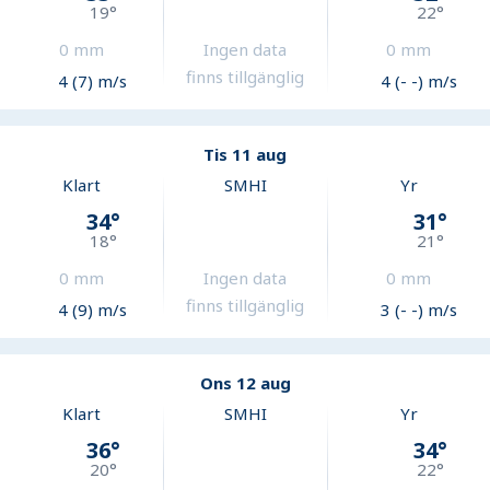
19
°
22
°
0
mm
Ingen data
0
mm
finns tillgänglig
4 (7) m/s
4 (- -) m/s
Tis 11 aug
Klart
SMHI
Yr
34
°
31
°
18
°
21
°
0
mm
Ingen data
0
mm
finns tillgänglig
4 (9) m/s
3 (- -) m/s
Ons 12 aug
Klart
SMHI
Yr
36
°
34
°
20
°
22
°