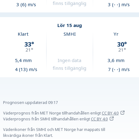
finns tillgänglig
3 (6) m/s
3 (- -) m/s
Lör 15 aug
Klart
SMHI
Yr
33
°
30
°
21
°
21
°
5,4
mm
Ingen data
3,6
mm
finns tillgänglig
4 (13) m/s
7 (- -) m/s
Prognosen uppdaterad
09:17
Väderprognos från MET Norge tillhandahållen
enligt
CC BY 4.0
Väderprognos från SMHI tillhandahållen
enligt
CC BY 4.0
Väderikoner från SMHI och MET Norge har mappats till
likvärdiga ikoner från Klart.