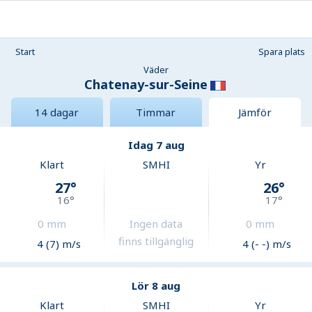
Start
Spara plats
Väder
Chatenay-sur-Seine
14 dagar
Timmar
Jämför
Idag 7 aug
Klart
SMHI
Yr
27
°
26
°
16
°
17
°
0
mm
Ingen data
0
mm
finns tillgänglig
4 (7) m/s
4 (- -) m/s
Lör 8 aug
Klart
SMHI
Yr