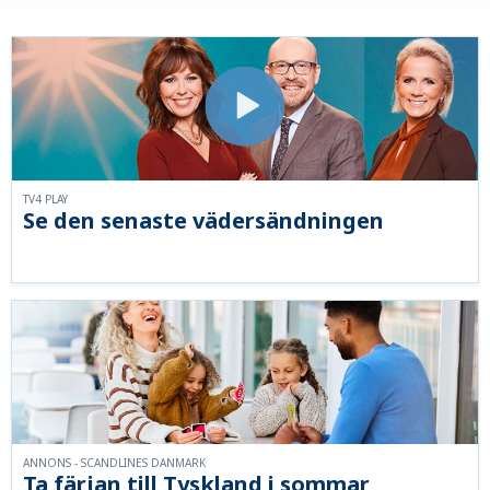
TV4 PLAY
Se den senaste vädersändningen
ANNONS - SCANDLINES DANMARK
Ta färjan till Tyskland i sommar