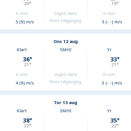
20
°
19
°
0
mm
Ingen data
0
mm
finns tillgänglig
5 (9) m/s
5 (- -) m/s
Ons 12 aug
Klart
SMHI
Yr
36
°
33
°
21
°
21
°
0
mm
Ingen data
0
mm
finns tillgänglig
4 (9) m/s
3 (- -) m/s
Tor 13 aug
Klart
SMHI
Yr
38
°
35
°
22
°
22
°