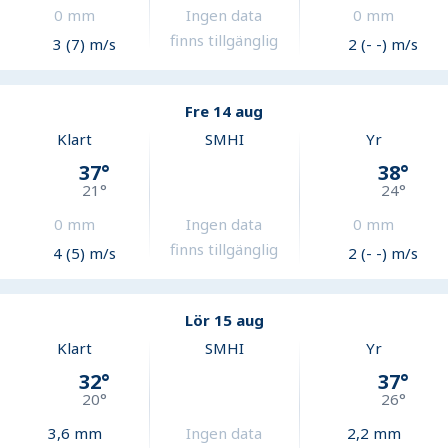
0
mm
Ingen data
0
mm
finns tillgänglig
3 (7) m/s
2 (- -) m/s
Fre 14 aug
Klart
SMHI
Yr
37
°
38
°
21
°
24
°
0
mm
Ingen data
0
mm
finns tillgänglig
4 (5) m/s
2 (- -) m/s
Lör 15 aug
Klart
SMHI
Yr
32
°
37
°
20
°
26
°
3,6
mm
Ingen data
2,2
mm