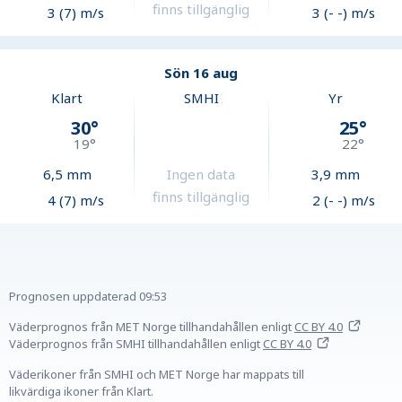
finns tillgänglig
3 (7) m/s
3 (- -) m/s
Sön 16 aug
Klart
SMHI
Yr
30
°
25
°
19
°
22
°
6,5
mm
Ingen data
3,9
mm
finns tillgänglig
4 (7) m/s
2 (- -) m/s
Prognosen uppdaterad
09:53
Väderprognos från MET Norge tillhandahållen
enligt
CC BY 4.0
Väderprognos från SMHI tillhandahållen
enligt
CC BY 4.0
Väderikoner från SMHI och MET Norge har mappats till
likvärdiga ikoner från Klart.