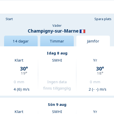
Start
Spara plats
Väder
Champigny-sur-Marne
14 dagar
Timmar
Jämför
Idag 8 aug
Klart
SMHI
Yr
30
°
30
°
19
°
18
°
0
mm
Ingen data
0
mm
finns tillgänglig
4 (6) m/s
2 (- -) m/s
Sön 9 aug
Klart
SMHI
Yr