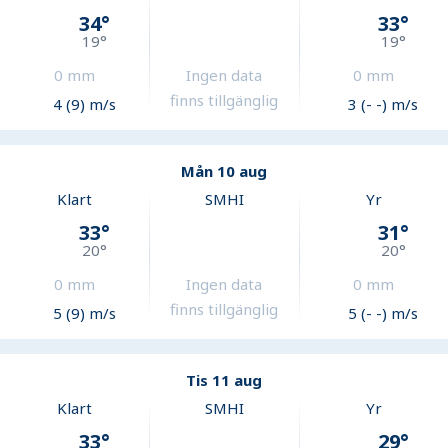
34
°
33
°
19
°
19
°
0
mm
Ingen data
0
mm
finns tillgänglig
4 (9) m/s
3 (- -) m/s
Mån 10 aug
Klart
SMHI
Yr
33
°
31
°
20
°
20
°
0
mm
Ingen data
0
mm
finns tillgänglig
5 (9) m/s
5 (- -) m/s
Tis 11 aug
Klart
SMHI
Yr
33
°
29
°