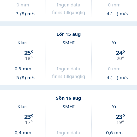
0
mm
Ingen data
0
mm
finns tillgänglig
3 (8) m/s
4 (- -) m/s
Lör 15 aug
Klart
SMHI
Yr
25
°
24
°
18
°
20
°
0,3
mm
Ingen data
0
mm
finns tillgänglig
5 (8) m/s
4 (- -) m/s
Sön 16 aug
Klart
SMHI
Yr
23
°
23
°
17
°
19
°
0,4
mm
Ingen data
0,6
mm