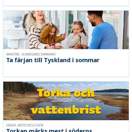
ANNONS - SCANDLINES DANMARK
Ta färjan till Tyskland i sommar
VÄDER, METEOROLOGEN
Torkan märks mest i söderns