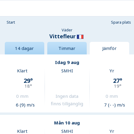
Start
Spara plats
Väder
Vittefleur
14 dagar
Timmar
Jämför
Idag 9 aug
Klart
SMHI
Yr
29
°
27
°
18
°
19
°
0
mm
Ingen data
0
mm
finns tillgänglig
6 (9) m/s
7 (- -) m/s
Mån 10 aug
Klart
SMHI
Yr