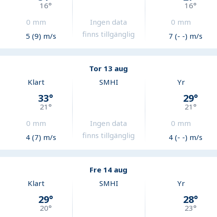
16
°
16
°
0
mm
Ingen data
0
mm
finns tillgänglig
5 (9) m/s
7 (- -) m/s
Tor 13 aug
Klart
SMHI
Yr
33
°
29
°
21
°
21
°
0
mm
Ingen data
0
mm
finns tillgänglig
4 (7) m/s
4 (- -) m/s
Fre 14 aug
Klart
SMHI
Yr
29
°
28
°
20
°
23
°