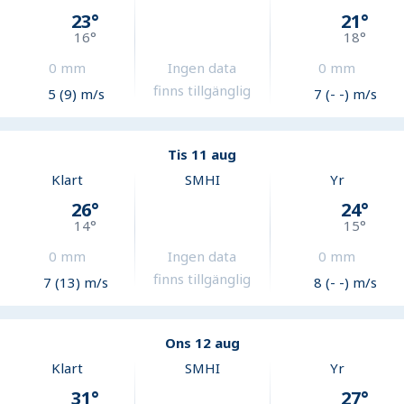
23
°
21
°
16
°
18
°
0
mm
Ingen data
0
mm
finns tillgänglig
5 (9) m/s
7 (- -) m/s
Tis 11 aug
Klart
SMHI
Yr
26
°
24
°
14
°
15
°
0
mm
Ingen data
0
mm
finns tillgänglig
7 (13) m/s
8 (- -) m/s
Ons 12 aug
Klart
SMHI
Yr
31
°
27
°