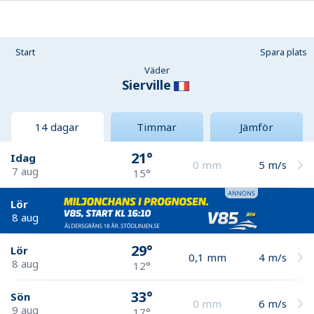
Start
Spara plats
Väder
Sierville
14 dagar
Timmar
Jämför
21°
Idag
0
mm
5
m/s
7 aug
15°
Lör
8 aug
29°
Lör
0,1
mm
4
m/s
8 aug
12°
33°
Sön
0
mm
6
m/s
9 aug
17°