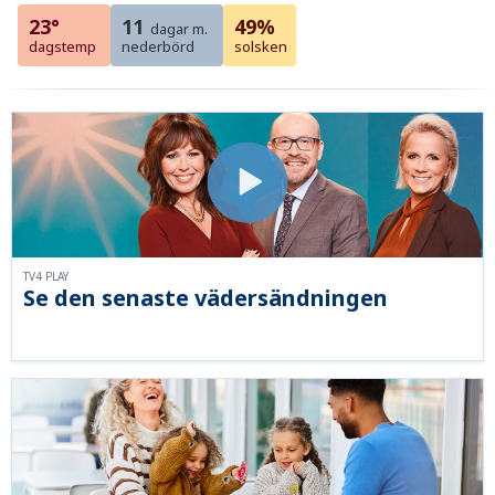
23°
11
49%
dagar m.
dagstemp
nederbörd
solsken
TV4 PLAY
Se den senaste vädersändningen