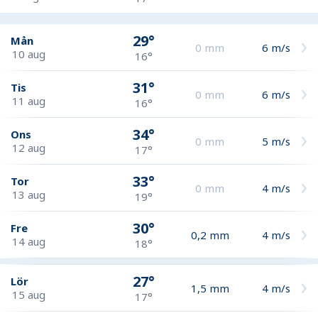
29°
Mån
0
mm
6
m/s
10 aug
16°
31°
Tis
0
mm
6
m/s
11 aug
16°
34°
Ons
0
mm
5
m/s
12 aug
17°
33°
Tor
0
mm
4
m/s
13 aug
19°
30°
Fre
0,2
mm
4
m/s
14 aug
18°
27°
Lör
1,5
mm
4
m/s
15 aug
17°