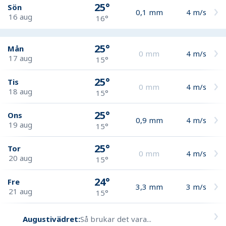
25°
Sön
0,1
mm
4
m/s
16 aug
16°
25°
Mån
0
mm
4
m/s
17 aug
15°
25°
Tis
0
mm
4
m/s
18 aug
15°
25°
Ons
0,9
mm
4
m/s
19 aug
15°
25°
Tor
0
mm
4
m/s
20 aug
15°
24°
Fre
3,3
mm
3
m/s
21 aug
15°
Augustivädret:
Så brukar det vara...