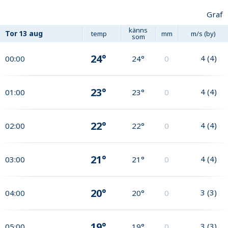
Graf
känns
Tor
13 aug
temp
mm
m/s (by)
som
24°
4
(
4
)
00:00
24°
0
23°
4
(
4
)
01:00
23°
0
22°
4
(
4
)
02:00
22°
0
21°
4
(
4
)
03:00
21°
0
20°
3
(
3
)
04:00
20°
0
19°
3
(
3
)
05:00
19°
0