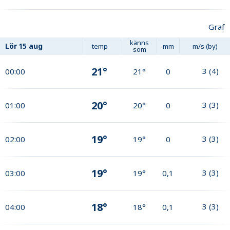
Graf
känns
Lör
15 aug
temp
mm
m/s (by)
som
21°
3
(
4
)
00:00
21°
0
20°
3
(
3
)
01:00
20°
0
19°
3
(
3
)
02:00
19°
0
19°
3
(
3
)
03:00
19°
0,1
18°
3
(
3
)
04:00
18°
0,1