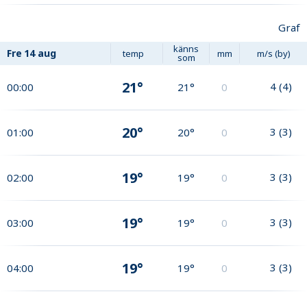
Graf
känns
Fre
14 aug
temp
mm
m/s (by)
som
21°
4
(
4
)
00:00
21°
0
20°
3
(
3
)
01:00
20°
0
19°
3
(
3
)
02:00
19°
0
19°
3
(
3
)
03:00
19°
0
19°
3
(
3
)
04:00
19°
0