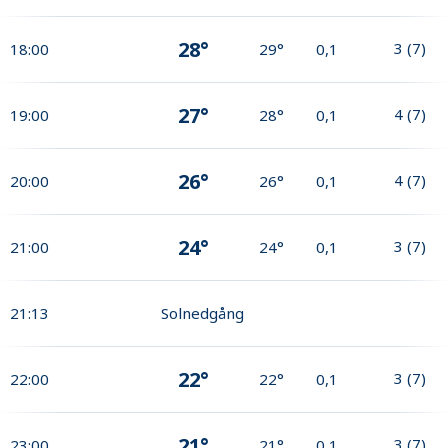
28°
3
(
7
)
18:00
29°
0,1
27°
4
(
7
)
19:00
28°
0,1
26°
4
(
7
)
20:00
26°
0,1
24°
3
(
7
)
21:00
24°
0,1
21:13
Solnedgång
22°
3
(
7
)
22:00
22°
0,1
21°
3
(
7
)
23:00
21°
0,1