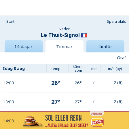
Start
Spara plats
Väder
Le Thuit-Signol
14 dagar
Timmar
Jämför
Graf
känns
Idag
8 aug
temp
mm
m/s (by)
som
26°
2
(
6
)
12:00
26°
0
27°
2
(
6
)
13:00
27°
0
14:00