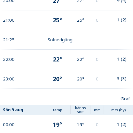
27°
20:00
27°
0
25°
1
(
2
)
21:00
25°
0
21:25
Solnedgång
22°
1
(
2
)
22:00
22°
0
20°
3
(
3
)
23:00
20°
0
Graf
känns
Sön
9 aug
temp
mm
m/s (by)
som
19°
1
(
2
)
00:00
19°
0