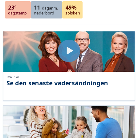
23°
11
49%
dagar m.
dagstemp
nederbörd
solsken
TV4 PLAY
Se den senaste vädersändningen