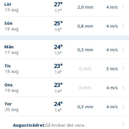
27°
Lör
2,9
mm
4
m/s
15 aug
17°
25°
Sön
0,8
mm
4
m/s
16 aug
16°
24°
Mån
0,3
mm
4
m/s
17 aug
15°
23°
Tis
0
mm
3
m/s
18 aug
14°
23°
Ons
0
mm
4
m/s
19 aug
14°
24°
Tor
0,3
mm
4
m/s
20 aug
14°
Augustivädret:
Så brukar det vara...