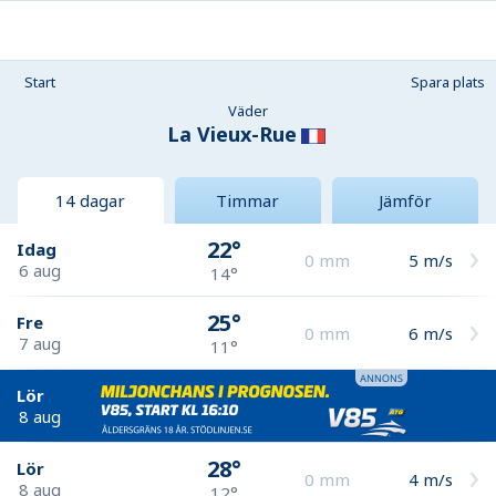
Start
Spara plats
Väder
La Vieux-Rue
14 dagar
Timmar
Jämför
22°
Idag
0
mm
5
m/s
6 aug
14°
25°
Fre
0
mm
6
m/s
7 aug
11°
Lör
8 aug
28°
Lör
0
mm
4
m/s
8 aug
12°