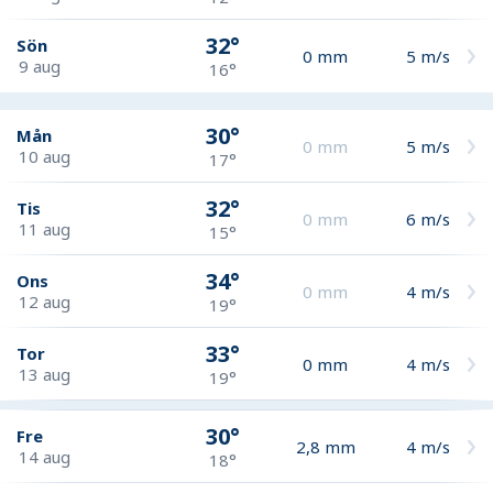
32°
Sön
0
mm
5
m/s
9 aug
16°
30°
Mån
0
mm
5
m/s
10 aug
17°
32°
Tis
0
mm
6
m/s
11 aug
15°
34°
Ons
0
mm
4
m/s
12 aug
19°
33°
Tor
0
mm
4
m/s
13 aug
19°
30°
Fre
2,8
mm
4
m/s
14 aug
18°