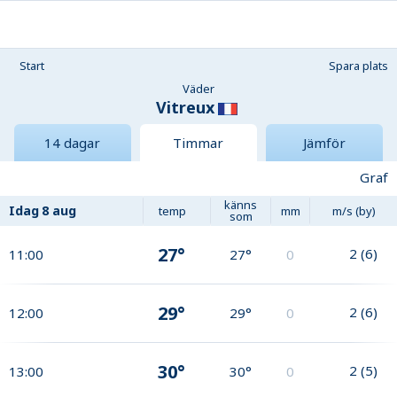
Start
Spara plats
Väder
Vitreux
14 dagar
Timmar
Jämför
Graf
känns
Idag
8 aug
temp
mm
m/s (by)
som
27°
2
(
6
)
11:00
27°
0
29°
2
(
6
)
12:00
29°
0
30°
2
(
5
)
13:00
30°
0