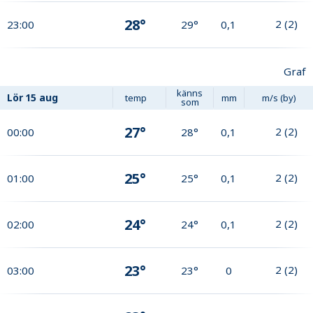
28°
2
(
2
)
23:00
29°
0,1
Graf
känns
Lör
15 aug
temp
mm
m/s (by)
som
27°
2
(
2
)
00:00
28°
0,1
25°
2
(
2
)
01:00
25°
0,1
24°
2
(
2
)
02:00
24°
0,1
23°
2
(
2
)
03:00
23°
0