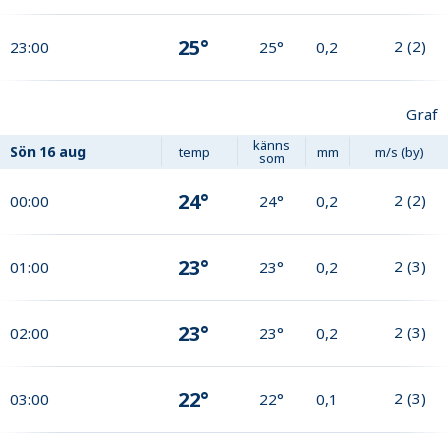
25°
2
(
2
)
23:00
25°
0,2
Graf
känns
Sön
16 aug
temp
mm
m/s (by)
som
24°
2
(
2
)
00:00
24°
0,2
23°
2
(
3
)
01:00
23°
0,2
23°
2
(
3
)
02:00
23°
0,2
22°
2
(
3
)
03:00
22°
0,1